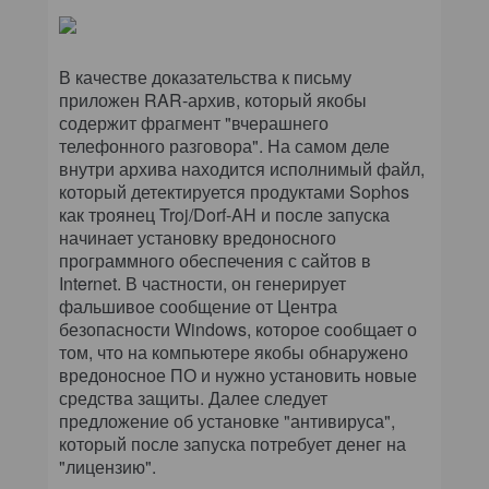
КОМПЬЮТЕРНЫЙ МИР
ИТ В ЗДРАВООХРАНЕНИИ
В качестве доказательства к письму
приложен RAR-архив, который якобы
ПАРТНЕРСКИЕ ПРОЕКТЫ
содержит фрагмент "вчерашнего
телефонного разговора". На самом деле
ИТ-КАЛЕНДАРЬ
внутри архива находится исполнимый файл,
который детектируется продуктами Sophos
как троянец Troj/Dorf-AH и после запуска
ЭКСПЕРТИЗА
начинает установку вредоносного
программного обеспечения с сайтов в
ПРЕСС-РЕЛИЗЫ
Internet. В частности, он генерирует
фальшивое сообщение от Центра
АРХИВ ЖУРНАЛОВ
безопасности Windows, которое сообщает о
том, что на компьютере якобы обнаружено
вредоносное ПО и нужно установить новые
ПОДПИСКА
средства защиты. Далее следует
предложение об установке "антивируса",
который после запуска потребует денег на
"лицензию".