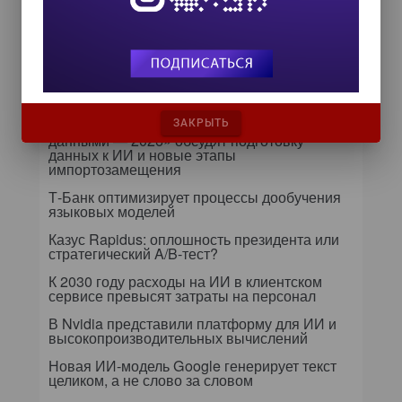
ИИ в бизнесе: 54% компаний уже
используют технологии для роста и
управления рисками
Самое читаемое
24 сентября на форуме «Управление
ЗАКРЫТЬ
данными — 2026» обсудят подготовку
данных к ИИ и новые этапы
импортозамещения
Т-Банк оптимизирует процессы дообучения
языковых моделей
Казус Rapidus: оплошность президента или
стратегический A/B-тест?
К 2030 году расходы на ИИ в клиентском
сервисе превысят затраты на персонал
В Nvidia представили платформу для ИИ и
высокопроизводительных вычислений
Новая ИИ-модель Google генерирует текст
целиком, а не слово за словом