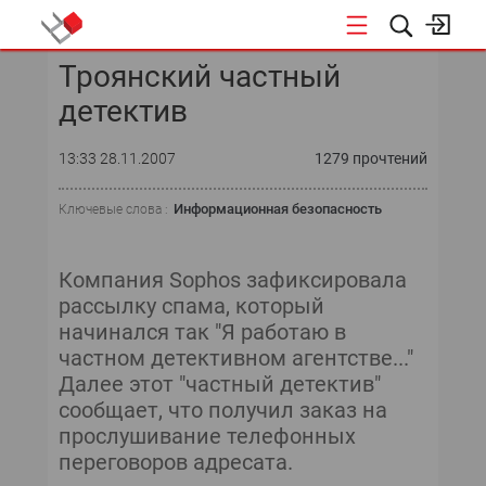
Троянский частный
КОНФЕРЕНЦИИ
детектив
«ОТКРЫТЫЕ СИСТЕМЫ»
13:33 28.11.2007
1279 прочтений
DATA AWARD
Информационная безопасность
Ключевые слова :
DATA&AI
Компания Sophos зафиксировала
ИТ-ИНФРАСТРУКТУРА
рассылку спама, который
начинался так "Я работаю в
БЕЗОПАСНОСТЬ
частном детективном агентстве..."
Далее этот "частный детектив"
АВТОМАТИЗАЦИЯ
сообщает, что получил заказ на
прослушивание телефонных
ДИРЕКТОР ИС
переговоров адресата.