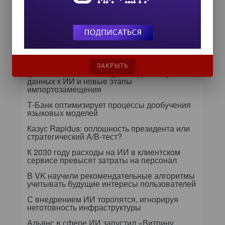
Далее...
Самое читаемое
24 сентября на форуме «Управление
ЗАКРЫТЬ
данными — 2026» обсудят подготовку
данных к ИИ и новые этапы
импортозамещения
Т-Банк оптимизирует процессы дообучения
языковых моделей
Казус Rapidus: оплошность президента или
стратегический A/B-тест?
К 2030 году расходы на ИИ в клиентском
сервисе превысят затраты на персонал
В VK научили рекомендательные алгоритмы
учитывать будущие интересы пользователей
С внедрением ИИ торопятся, игнорируя
неготовность инфраструктуры
Альянс в сфере ИИ запустил «Витрину