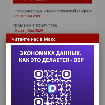
III Международный технологический конгресс
8 сентября 2026
TEAM LEAD TODAY 2026
10 сентября 2026
Читайте нас в Макс
Форум ProcessTech
18 сентября 2026
Управление данными 2026
24 сентября 2026
HR TECH + ИИ ТРАНСФОРМАЦИЯ 2026
8 октября 2026
Zero Trust и Data Governance:
как управление данными
превращает дата-каталог в
ядро контура безопасности