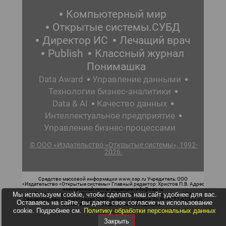
Компьютерный мир
Открытые системы.СУБД
Директор ИС
Лечащий врач
Publish
Классный журнал
Понимашка
Data Award
Управление данными
Технологии бизнес-аналитики
Data & AI
Качество данных
Интеллектуальное предприятие
Управление бизнес-процессами
© ООО «Издательство «Открытые системы», 1992-
2026.
Средство массовой информации www.osp.ru Учредитель: ООО
«Издательство «Открытые системы» Главный редактор: Христов П.В. Адрес
электронной почты редакции: info@osp.ru
Мы используем cookie, чтобы сделать наш сайт удобнее для вас.
Телефон редакции: 7 (499) 703-18-54 Возрастная маркировка: 12+
Свидетельство о регистрации СМИ сетевого издания Эл.№ ФС77-62008 от
Оставаясь на сайте, вы даете свое согласие на использование
05 июня 2015 г. выдано Роскомнадзором.
cookie. Подробнее см.
Политику обработки персональных данных
Закрыть