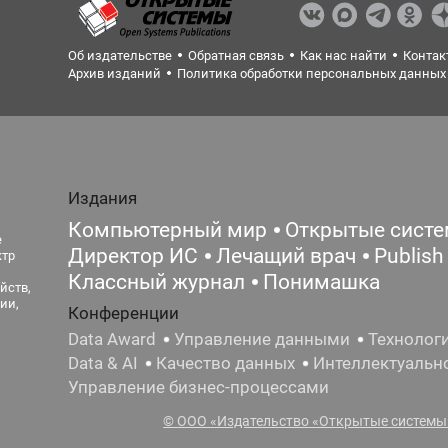
Об издательстве
Обратная связь
Как нас найти
Контак
Архив изданий
Политика обработки персональных данных
Издания
Компьютерный мир
Открытые сист
е
Директор ИС
Лечащий врач
Publish
ктр
Классный журнал
Понимашка
йств,
ии,
Конференции
Data Award
Управление данными
Технолог
Data & AI
Качество данных
Интеллектуальн
Управление бизнес-процессами
© ООО «Издательство «Открытые системы»