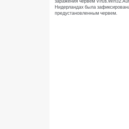
заражения червем Virus.Win32.Aut
Нидерландах была зафиксирована 
предустановленным червем.