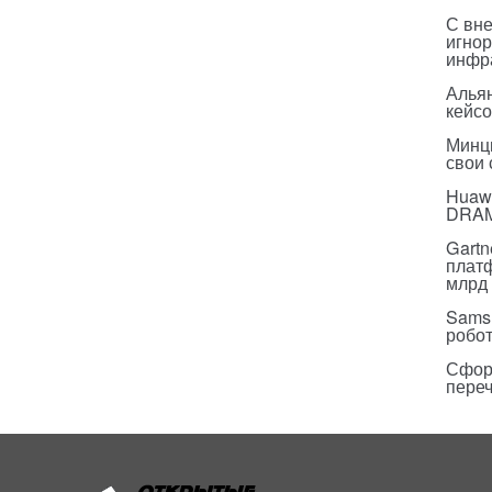
С вн
игнор
инфр
Альян
кейс
Минц
свои
Huawe
DRA
Gartn
плат
млрд 
Sams
робо
Сфор
пере