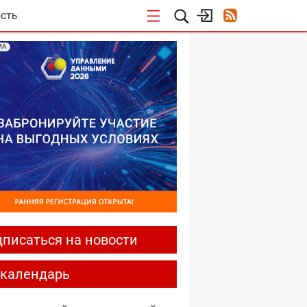
СТЬ
МА
писаться на новости
-календарь