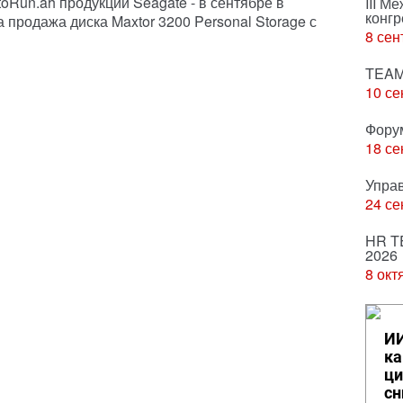
oRun.ah продукции Seagate - в сентябре в
III М
конгр
продажа диска Maxtor 3200 Personal Storage с
8 сен
TEAM
10 се
Фору
18 се
Упра
24 се
HR T
2026
8 окт
ИИ
ка
ци
сн