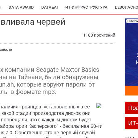
»
DATA AWARD
DATA&AI
ИТ-ИНФРАСТРУКТУРА
БЕЗОПАСНО
авливала червей
РЕКЛА
1180 прочтений
сность
х компании Seagate Maxtor Basics
ны на Тайване, были обнаружены
un.ah, которые воруют пароли от
йлы в формате mp3.
наличия троянцев, установленных в ее
Под
а какой стадии производства дисков они
пообещали, что с каждым диском будет
ИТ
аборатории Касперского" - бесплатная 60-ти
us 7.0. Собственно, это не первый случай