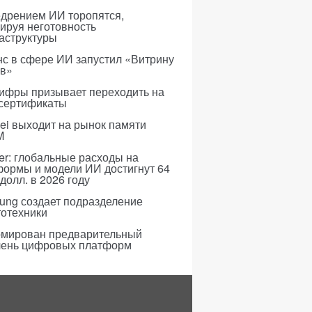
едрением ИИ торопятся,
ируя неготовность
аструктуры
с в сфере ИИ запустил «Витрину
ов»
ифры призывает переходить на
 сертификаты
i выходит на рынок памяти
M
er: глобальные расходы на
формы и модели ИИ достигнут 64
долл. в 2026 году
ung создает подразделение
тотехники
мирован предварительный
чень цифровых платформ