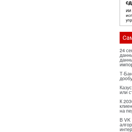
сд
ИИ 
исп
уп
Са
24 с
данны
данны
импо
Т-Бан
дооб
Казус
или с
К 203
клиен
на п
В VK
алго
инте