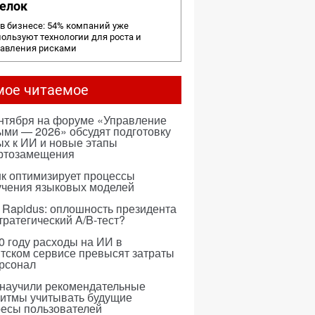
елок
в бизнесе: 54% компаний уже
ользуют технологии для роста и
равления рисками
мое читаемое
ентября на форуме «Управление
ми — 2026» обсудят подготовку
х к ИИ и новые этапы
ртозамещения
к оптимизирует процессы
учения языковых моделей
 Rapidus: оплошность президента
тратегический A/B-тест?
0 году расходы на ИИ в
тском сервисе превысят затраты
ерсонал
 научили рекомендательные
ритмы учитывать будущие
ресы пользователей