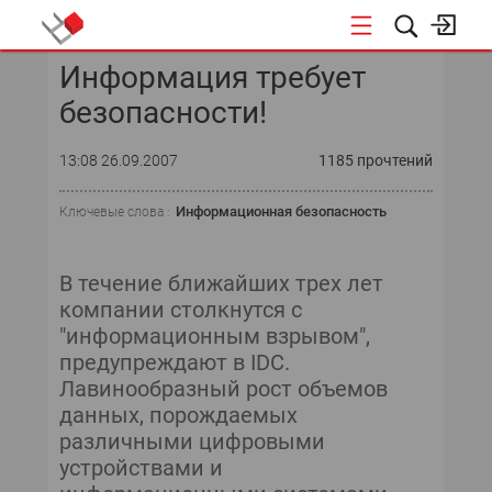
Информация требует
КОНФЕРЕНЦИИ
безопасности!
«ОТКРЫТЫЕ СИСТЕМЫ»
13:08 26.09.2007
1185 прочтений
DATA AWARD
Информационная безопасность
Ключевые слова :
DATA&AI
В течение ближайших трех лет
ИТ-ИНФРАСТРУКТУРА
компании столкнутся с
"информационным взрывом",
БЕЗОПАСНОСТЬ
предупреждают в IDC.
Лавинообразный рост объемов
АВТОМАТИЗАЦИЯ
данных, порождаемых
различными цифровыми
ДИРЕКТОР ИС
устройствами и