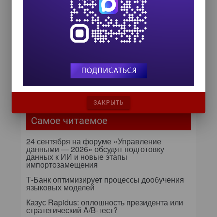
HR TECH + ИИ ТРАНСФОРМАЦИЯ 2026
8 октября 2026
Zero Trust и Data Governance:
как управление данными
превращает дата-каталог в
ядро контура безопасности
Далее...
ЗАКРЫТЬ
Самое читаемое
24 сентября на форуме «Управление
данными — 2026» обсудят подготовку
данных к ИИ и новые этапы
импортозамещения
Т-Банк оптимизирует процессы дообучения
языковых моделей
Казус Rapidus: оплошность президента или
стратегический A/B-тест?