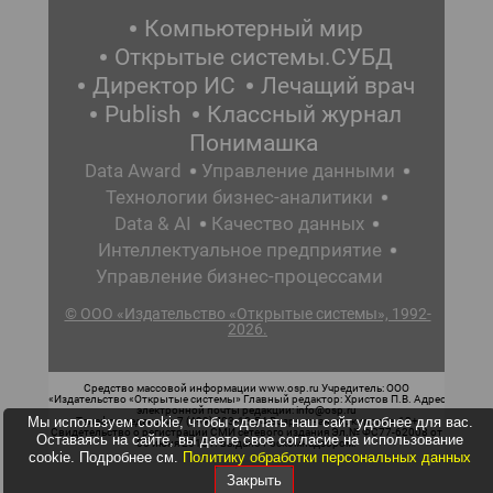
Компьютерный мир
Открытые системы.СУБД
Директор ИС
Лечащий врач
Publish
Классный журнал
Понимашка
Data Award
Управление данными
Технологии бизнес-аналитики
Data & AI
Качество данных
Интеллектуальное предприятие
Управление бизнес-процессами
© ООО «Издательство «Открытые системы», 1992-
2026.
Средство массовой информации www.osp.ru Учредитель: ООО
«Издательство «Открытые системы» Главный редактор: Христов П.В. Адрес
электронной почты редакции: info@osp.ru
Мы используем cookie, чтобы сделать наш сайт удобнее для вас.
Телефон редакции: 7 (499) 703-18-54 Возрастная маркировка: 12+
Свидетельство о регистрации СМИ сетевого издания Эл.№ ФС77-62008 от
Оставаясь на сайте, вы даете свое согласие на использование
05 июня 2015 г. выдано Роскомнадзором.
cookie. Подробнее см.
Политику обработки персональных данных
Закрыть