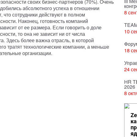
III М
езопасности своих бизнес-партнеров (70%). Очень
конгр
 добились абсолютного успеха в отношении
8 сен
, что сотрудники действуют в полном
сности. Наконец, готовность компаний
TEAM
зависит от ее размера. Если говорить о доле
10 се
ости, то она не зависит ни от числа
та. Здесь более важна отрасль, в которой
Фору
его тратят технологические компании, а меньше
18 се
вательные организации.
Упра
24 се
HR T
2026
8 окт
Ze
ка
пр
яд