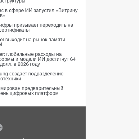
аструктуры
с в сфере ИИ запустил «Витрину
ов»
ифры призывает переходить на
 сертификаты
i выходит на рынок памяти
M
er: глобальные расходы на
формы и модели ИИ достигнут 64
долл. в 2026 году
ung создает подразделение
тотехники
мирован предварительный
чень цифровых платформ