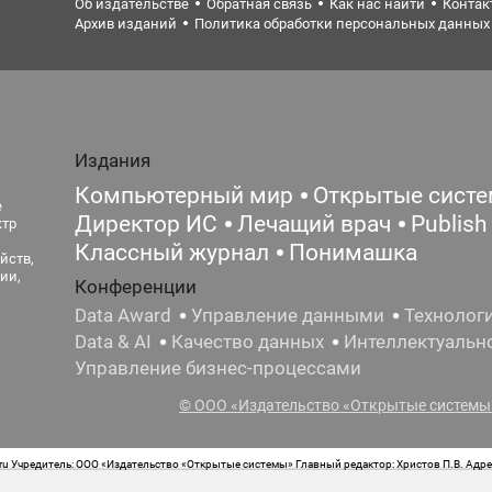
Об издательстве
Обратная связь
Как нас найти
Контак
Архив изданий
Политика обработки персональных данных
Издания
Компьютерный мир
Открытые сист
е
Директор ИС
Лечащий врач
Publish
ктр
Классный журнал
Понимашка
йств,
ии,
Конференции
Data Award
Управление данными
Технолог
Data & AI
Качество данных
Интеллектуальн
Управление бизнес-процессами
© ООО «Издательство «Открытые системы»
 Учредитель: ООО «Издательство «Открытые системы» Главный редактор: Христов П.В. Адрес
стная маркировка: 12+ Свидетельство о регистрации СМИ сетевого издания Эл.№ ФС77-62008