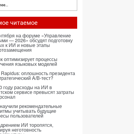
ее...
мое читаемое
ентября на форуме «Управление
ми — 2026» обсудят подготовку
х к ИИ и новые этапы
ртозамещения
к оптимизирует процессы
учения языковых моделей
 Rapidus: оплошность президента
тратегический A/B-тест?
0 году расходы на ИИ в
тском сервисе превысят затраты
ерсонал
 научили рекомендательные
ритмы учитывать будущие
ресы пользователей
едрением ИИ торопятся,
ируя неготовность