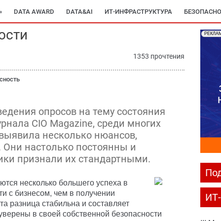
»
DATA AWARD
DATA&AI
ИТ-ИНФРАСТРУКТУРА
БЕЗОПАСНО
ости
РЕКЛА
1353 прочтения
сность
ведения опросов на тему состояния
рнала CIO Magazine, среди многих
выявила несколько нюансов,
 Они настолько постоянны и
ики признали их стандартными.
Под
тся несколько большего успеха в
и с бизнесом, чем в получении
ИТ
а разница стабильна и составляет
 уверены в своей собственной безопасности