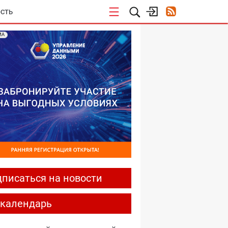
СТЬ
МА
писаться на новости
-календарь