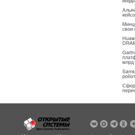
инфр
Альян
кейс
Минц
свои
Huawe
DRA
Gartn
плат
млрд 
Sams
робо
Сфор
пере