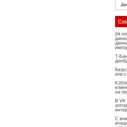
Дал
Са
24 с
данны
данны
импо
Т-Бан
дооб
Казус
или с
К 203
клиен
на п
В VK
алго
инте
С вн
игнор