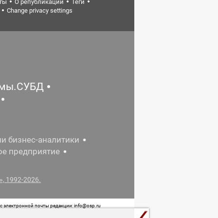
ты
О републикации
Теги
Change privacy settings
емы.СУБД
ии бизнес-аналитики
ое предприятие
, 1992-2026.
 электронной почты редакции: info@osp.ru
 от 05 июня 2015 г. выдано Роскомнадзором.