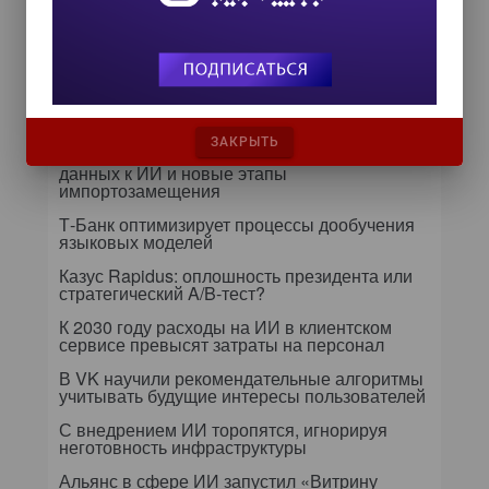
Далее...
Самое читаемое
24 сентября на форуме «Управление
ЗАКРЫТЬ
данными — 2026» обсудят подготовку
данных к ИИ и новые этапы
импортозамещения
Т-Банк оптимизирует процессы дообучения
языковых моделей
Казус Rapidus: оплошность президента или
стратегический A/B-тест?
К 2030 году расходы на ИИ в клиентском
сервисе превысят затраты на персонал
В VK научили рекомендательные алгоритмы
учитывать будущие интересы пользователей
С внедрением ИИ торопятся, игнорируя
неготовность инфраструктуры
Альянс в сфере ИИ запустил «Витрину