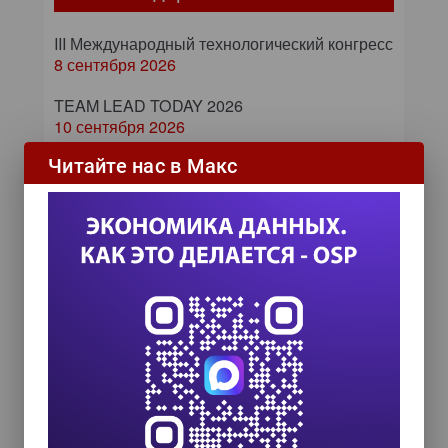
III Международный технологический конгресс
8 сентября 2026
TEAM LEAD TODAY 2026
10 сентября 2026
Читайте нас в Макс
Форум ProcessTech
18 сентября 2026
Управление данными 2026
24 сентября 2026
HR TECH + ИИ ТРАНСФОРМАЦИЯ 2026
8 октября 2026
Zero Trust и Data Governance:
как управление данными
превращает дата-каталог в
ядро контура безопасности