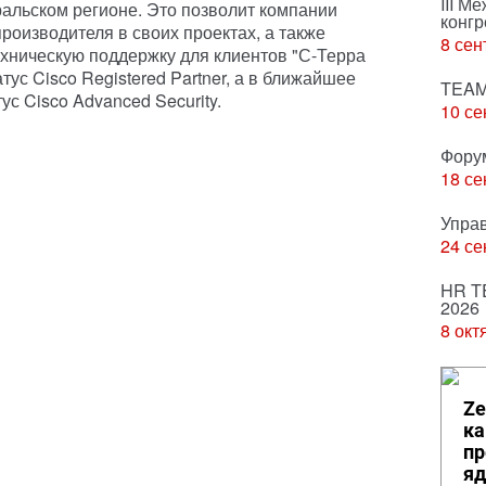
III М
альском регионе. Это позволит компании
конгр
роизводителя в своих проектах, а также
8 сен
хническую поддержку для клиентов "С-Терра
ус Cisco Registered Partner, а в ближайшее
TEAM
ус Cisco Advanced Security.
10 се
Фору
18 се
Упра
24 се
HR T
2026
8 окт
Ze
ка
пр
яд