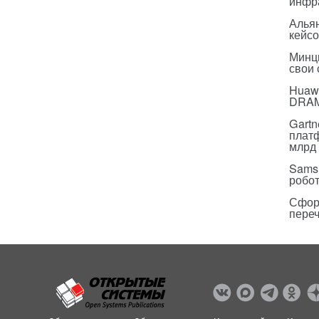
инфр
Альян
кейс
Минц
свои
Huawe
DRA
Gartn
плат
млрд 
Sams
робо
Сфор
пере