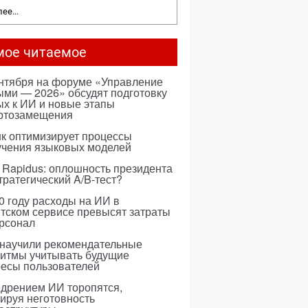
ее...
мое читаемое
ентября на форуме «Управление
ми — 2026» обсудят подготовку
х к ИИ и новые этапы
ртозамещения
к оптимизирует процессы
учения языковых моделей
 Rapidus: оплошность президента
тратегический A/B-тест?
0 году расходы на ИИ в
тском сервисе превысят затраты
ерсонал
 научили рекомендательные
ритмы учитывать будущие
ресы пользователей
едрением ИИ торопятся,
ируя неготовность