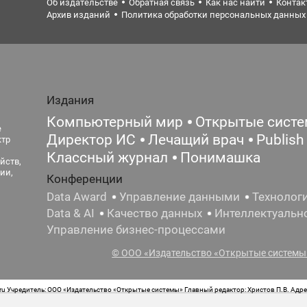
Об издательстве
Обратная связь
Как нас найти
Контак
Архив изданий
Политика обработки персональных данных
Издания
Компьютерный мир
Открытые сист
е
Директор ИС
Лечащий врач
Publish
ктр
Классный журнал
Понимашка
йств,
ии,
Конференции
Data Award
Управление данными
Технолог
Data & AI
Качество данных
Интеллектуальн
Управление бизнес-процессами
© ООО «Издательство «Открытые системы»
 Учредитель: ООО «Издательство «Открытые системы» Главный редактор: Христов П.В. Адрес
стная маркировка: 12+ Свидетельство о регистрации СМИ сетевого издания Эл.№ ФС77-62008