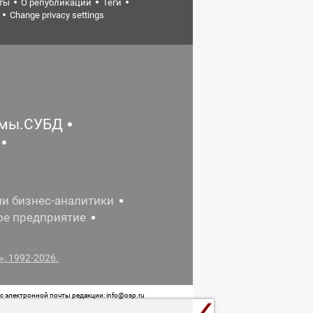
ты
О републикации
Теги
Change privacy settings
емы.СУБД
ии бизнес-аналитики
ое предприятие
, 1992-2026.
 электронной почты редакции: info@osp.ru
 от 05 июня 2015 г. выдано Роскомнадзором.