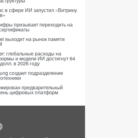
аструктуры
с в сфере ИИ запустил «Витрину
ов»
ифры призывает переходить на
 сертификаты
i выходит на рынок памяти
M
er: глобальные расходы на
формы и модели ИИ достигнут 64
долл. в 2026 году
ung создает подразделение
тотехники
мирован предварительный
чень цифровых платформ