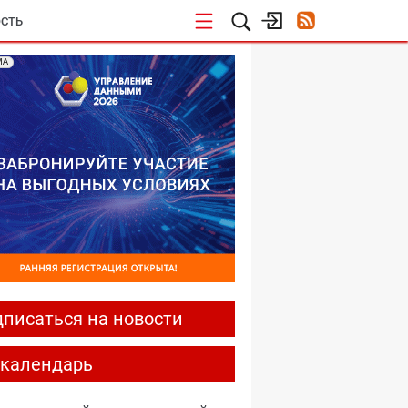
СТЬ
МА
писаться на новости
-календарь