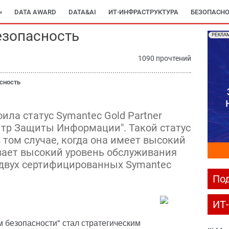
»
DATA AWARD
DATA&AI
ИТ-ИНФРАСТРУКТУРА
БЕЗОПАСНО
безопасность
РЕКЛА
1090 прочтений
сность
ла статус Symantec Gold Partner
тр Защиты Информации". Такой статус
 том случае, когда она имеет высокий
вает высокий уровень обслуживания
 двух сертифицированных Symantec
Под
ИТ
м безопасности" стал стратегическим