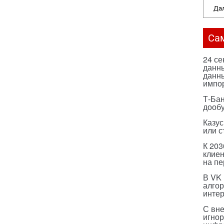
Дал
Са
24 с
данны
данны
импо
Т-Бан
дооб
Казус
или с
К 203
клиен
на п
В VK
алго
инте
С вн
игнор