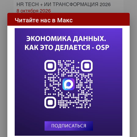
HR TECH + ИИ ТРАНСФОРМАЦИЯ 2026
8 октября 2026
Читайте нас в Макс
COMPENSATION & BENEFITS FORUM
RUSSIA 2026
15 октября 2026
Zero Trust и Data Governance:
как управление данными
превращает дата-каталог в
ядро контура безопасности
Далее...
Самое читаемое
24 сентября на форуме «Управление
данными — 2026» обсудят подготовку
данных к ИИ и новые этапы
импортозамещения