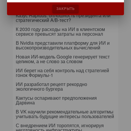
Т-Банк оптимизирует процессы дообучения
языковых моделей
ЗАКРЫТЬ
Казус Rapidus: оплошность президента или
стратегический A/B-тест?
К 2030 году расходы на ИИ в клиентском
сервисе превысят затраты на персонал
В Nvidia представили платформу для ИИ и
высокопроизводительных вычислений
Новая ИИ-модель Google генерирует текст
целиком, а не слово за словом
ИИ берет на себя контроль над стратегией
гонок Формулы-1
ИИ разработал рецепт рекордно
экологичного бургера
Кактусы оспаривают предположения
Дарвина
В VK научили рекомендательные алгоритмы
учитывать будущие интересы пользователей
С внедрением ИИ торопятся, игнорируя
неготовность инфраструктуры