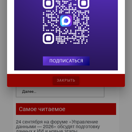
Форум ProcessTech
18 сентября 2026
Управление данными 2026
24 сентября 2026
HR TECH + ИИ ТРАНСФОРМАЦИЯ 2026
8 октября 2026
Zero Trust и Data Governance:
как управление данными
превращает дата-каталог в
ЗАКРЫТЬ
ядро контура безопасности
Далее...
Самое читаемое
24 сентября на форуме «Управление
данными — 2026» обсудят подготовку
данных к ИИ и новые этапы