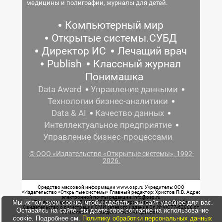
медицины и полиграфии, журналы для детей.
Компьютерный мир
Открытые системы.СУБД
Директор ИС
Лечащий врач
Publish
Классный журнал
Понимашка
Data Award
Управление данными
Технологии бизнес-аналитики
Data & AI
Качество данных
Интеллектуальное предприятие
Управление бизнес-процессами
© ООО «Издательство «Открытые системы», 1992-
2026.
Средство массовой информации www.osp.ru Учредитель: ООО
«Издательство «Открытые системы» Главный редактор: Христов П.В. Адрес
электронной почты редакции: info@osp.ru
Мы используем cookie, чтобы сделать наш сайт удобнее для вас.
Телефон редакции: 7 (499) 703-18-54 Возрастная маркировка: 12+
Свидетельство о регистрации СМИ сетевого издания Эл.№ ФС77-62008 от
Оставаясь на сайте, вы даете свое согласие на использование
05 июня 2015 г. выдано Роскомнадзором.
cookie. Подробнее см.
Политику обработки персональных данных