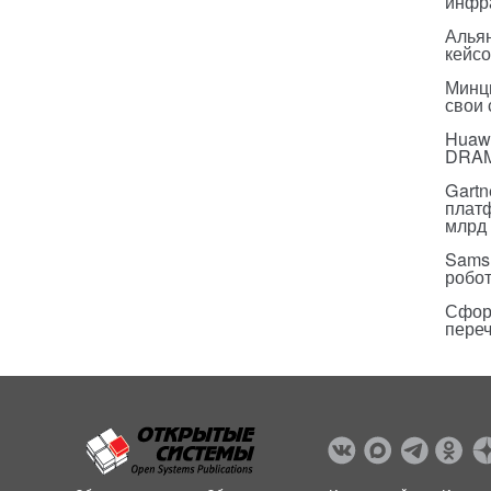
инфр
Альян
кейс
Минц
свои
Huawe
DRA
Gartn
плат
млрд 
Sams
робо
Сфор
пере