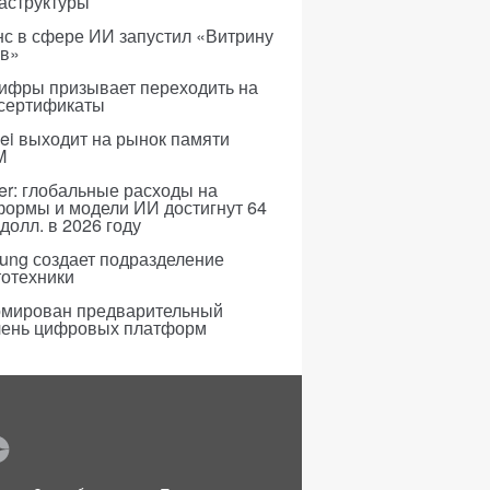
аструктуры
с в сфере ИИ запустил «Витрину
ов»
ифры призывает переходить на
 сертификаты
i выходит на рынок памяти
M
er: глобальные расходы на
формы и модели ИИ достигнут 64
долл. в 2026 году
ung создает подразделение
тотехники
мирован предварительный
чень цифровых платформ