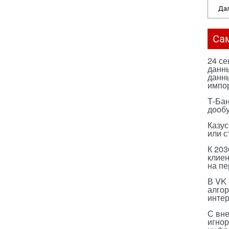
Дал
Са
24 с
данны
данны
импо
Т-Бан
дооб
Казус
или с
К 203
клиен
на п
В VK
алго
инте
С вн
игнор