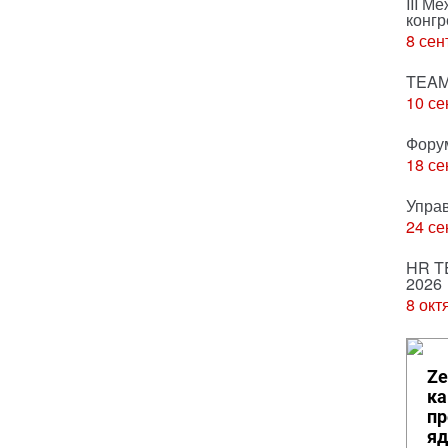
III М
конгр
8 сен
TEAM
10 се
Фору
18 се
Упра
24 се
HR T
2026
8 окт
Ze
ка
пр
яд