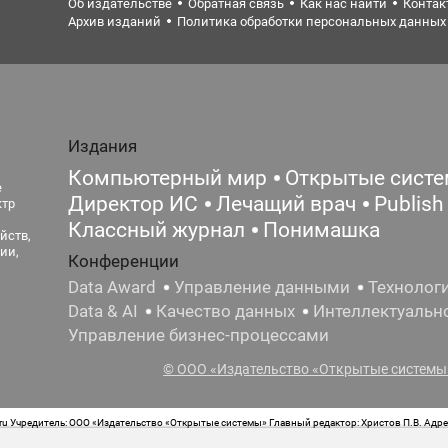
Об издательстве
Обратная связь
Как нас найти
Контак
Архив изданий
Политика обработки персональных данных
Издания
Компьютерный мир
Открытые сист
е
Директор ИС
Лечащий врач
Publish
ктр
Классный журнал
Понимашка
йств,
ии,
Конференции
Data Award
Управление данными
Технолог
Data & AI
Качество данных
Интеллектуальн
Управление бизнес-процессами
© ООО «Издательство «Открытые системы»
 Учредитель: ООО «Издательство «Открытые системы» Главный редактор: Христов П.В. Адрес
стная маркировка: 12+ Свидетельство о регистрации СМИ сетевого издания Эл.№ ФС77-62008