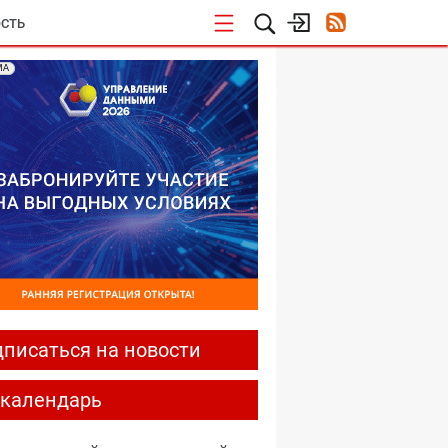
СТЬ
МА
писаться на новости
-календарь