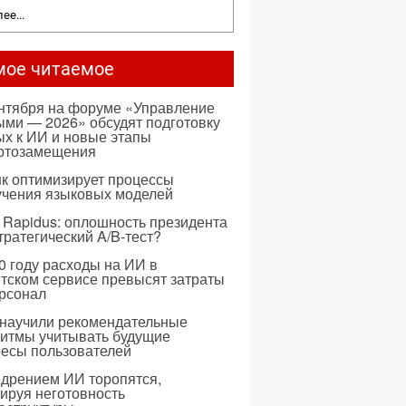
ее...
мое читаемое
ентября на форуме «Управление
ми — 2026» обсудят подготовку
х к ИИ и новые этапы
ртозамещения
к оптимизирует процессы
учения языковых моделей
 Rapidus: оплошность президента
тратегический A/B-тест?
0 году расходы на ИИ в
тском сервисе превысят затраты
ерсонал
 научили рекомендательные
ритмы учитывать будущие
ресы пользователей
едрением ИИ торопятся,
ируя неготовность