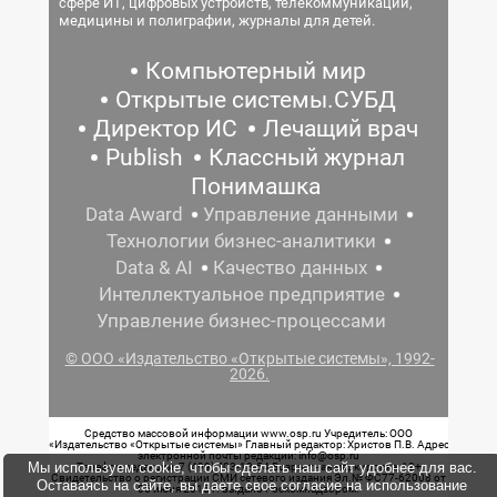
сфере ИТ, цифровых устройств, телекоммуникаций,
медицины и полиграфии, журналы для детей.
Компьютерный мир
Открытые системы.СУБД
Директор ИС
Лечащий врач
Publish
Классный журнал
Понимашка
Data Award
Управление данными
Технологии бизнес-аналитики
Data & AI
Качество данных
Интеллектуальное предприятие
Управление бизнес-процессами
© ООО «Издательство «Открытые системы», 1992-
2026.
Средство массовой информации www.osp.ru Учредитель: ООО
«Издательство «Открытые системы» Главный редактор: Христов П.В. Адрес
электронной почты редакции: info@osp.ru
Мы используем cookie, чтобы сделать наш сайт удобнее для вас.
Телефон редакции: 7 (499) 703-18-54 Возрастная маркировка: 12+
Свидетельство о регистрации СМИ сетевого издания Эл.№ ФС77-62008 от
Оставаясь на сайте, вы даете свое согласие на использование
05 июня 2015 г. выдано Роскомнадзором.