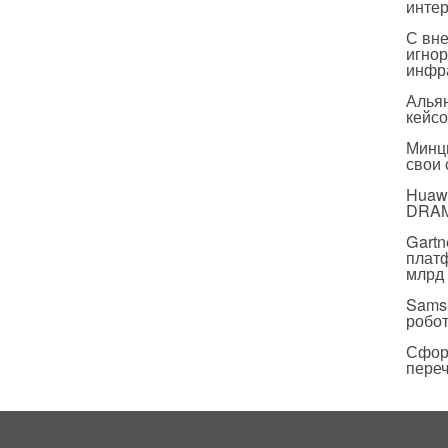
инте
С вн
игнор
инфр
Альян
кейс
Минц
свои
Huawe
DRA
Gartn
плат
млрд 
Sams
робо
Сфор
пере