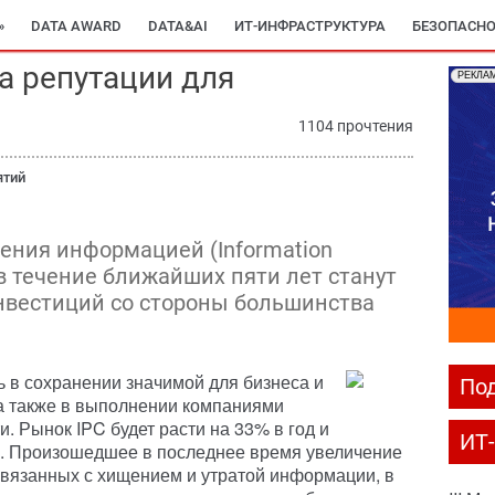
»
DATA AWARD
DATA&AI
ИТ-ИНФРАСТРУКТУРА
БЕЗОПАСНО
а репутации для
РЕКЛА
1104 прочтения
ятий
ения информацией (Information
C) в течение ближайших пяти лет станут
нвестиций со стороны большинства
 в сохранении значимой для бизнеса и
Под
 также в выполнении компаниями
и. Рынок IPC будет расти на 33% в год и
ИТ
олл. Произошедшее в последнее время увеличение
связанных с хищением и утратой информации, в