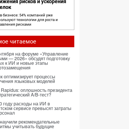
ижения рисков и ускорения
елок
в бизнесе: 54% компаний уже
ользуют технологии для роста и
равления рисками
мое читаемое
ентября на форуме «Управление
ми — 2026» обсудят подготовку
х к ИИ и новые этапы
ртозамещения
к оптимизирует процессы
учения языковых моделей
 Rapidus: оплошность президента
тратегический A/B-тест?
0 году расходы на ИИ в
тском сервисе превысят затраты
ерсонал
 научили рекомендательные
ритмы учитывать будущие