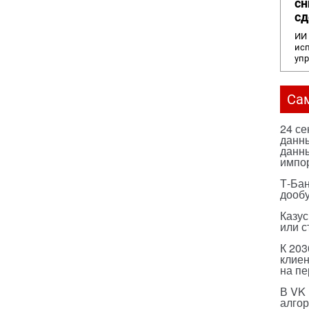
сн
сд
ИИ 
исп
уп
Са
24 с
данны
данны
импо
Т-Бан
дооб
Казус
или с
К 203
клиен
на п
В VK
алго