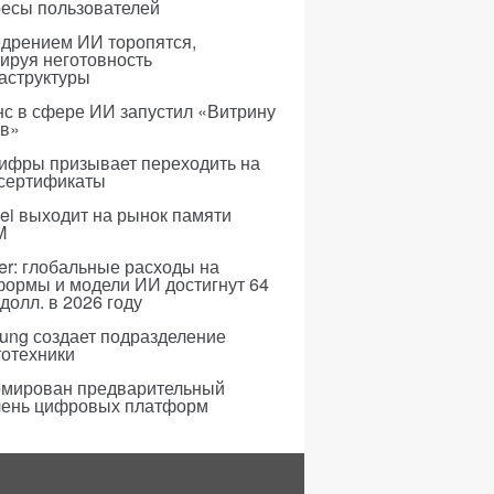
ресы пользователей
едрением ИИ торопятся,
ируя неготовность
аструктуры
с в сфере ИИ запустил «Витрину
ов»
ифры призывает переходить на
 сертификаты
i выходит на рынок памяти
M
er: глобальные расходы на
формы и модели ИИ достигнут 64
долл. в 2026 году
ung создает подразделение
тотехники
мирован предварительный
чень цифровых платформ