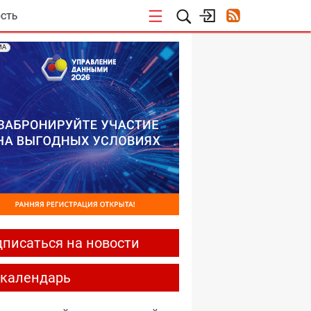
СТЬ
МА
писаться на новости
-календарь