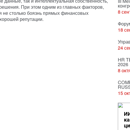
е данные, так и интеллектуальная собственность,
III М
конгр
 решения. При этом одним из главных факторов,
8 сен
я не столько боязнь прямых финансовых
 хорошей репутации.
Фору
18 се
Упра
24 се
HR T
2026
8 окт
COMP
RUSS
15 ок
ИИ
ка
ци