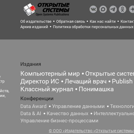
Об издательстве
Обратная связь
Как нас найти
Контак
Архив изданий
Политика обработки персональных данных
Издания
Компьютерный мир
Открытые сист
е
Директор ИС
Лечащий врач
Publish
ктр
Классный журнал
Понимашка
йств,
ии,
Конференции
Data Award
Управление данными
Технолог
Data & AI
Качество данных
Интеллектуальн
Управление бизнес-процессами
© ООО «Издательство «Открытые системы»