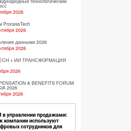
еждународный технологический
есс
тября 2026
м ProcessTech
нтября 2026
вление данными 2026
нтября 2026
ECH + ИИ ТРАНСФОРМАЦИЯ
ября 2026
ENSATION & BENEFITS FORUM
IA 2026
тября 2026
 в управлении продажами:
к компании используют
фровых сотрудников для