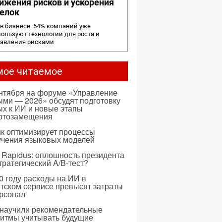
ижения рисков и ускорения
елок
в бизнесе: 54% компаний уже
ользуют технологии для роста и
равления рисками
мое читаемое
ентября на форуме «Управление
ми — 2026» обсудят подготовку
х к ИИ и новые этапы
ртозамещения
к оптимизирует процессы
учения языковых моделей
 Rapidus: оплошность президента
тратегический A/B-тест?
0 году расходы на ИИ в
тском сервисе превысят затраты
ерсонал
 научили рекомендательные
ритмы учитывать будущие