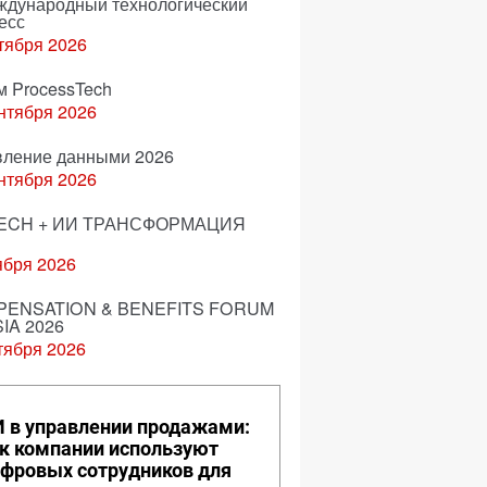
еждународный технологический
есс
тября 2026
м ProcessTech
нтября 2026
вление данными 2026
нтября 2026
ECH + ИИ ТРАНСФОРМАЦИЯ
ября 2026
ENSATION & BENEFITS FORUM
IA 2026
тября 2026
 в управлении продажами:
к компании используют
фровых сотрудников для