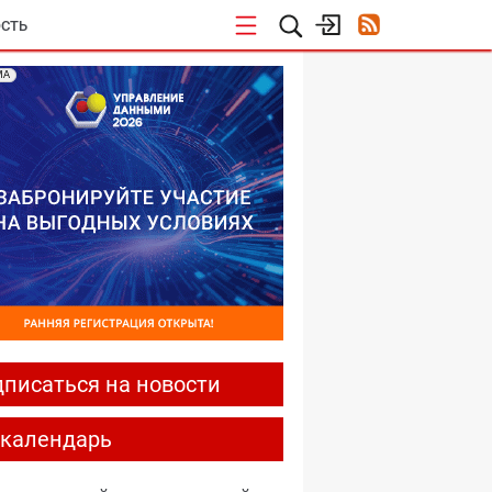
СТЬ
МА
писаться на новости
-календарь