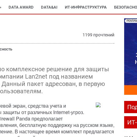
»
DATA AWARD
DATA&AI
ИТ-ИНФРАСТРУКТУРА
БЕЗОПАСНО
РЕКЛА
1199 прочтений
сность
ило комплексное решение для защиты
мпании Lan2net под названием
a. Данный пакет адресован, в первую
пользователям.
евой экран, средства учета и
Под
защиты от различных Internet-угроз.
irewall Panda предполагает
ИТ
ления, бесплатную поддержку на русском языке,
ение. В настоящее время комплект предлагается