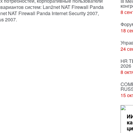
их потребностей, корпоративные пользователи
III М
конгр
 вариантов систем: Lan2net NAT Firewall Panda
8 сен
net NAT Firewall Panda Internet Security 2007,
us 2007.
Фору
18 се
Упра
24 се
HR T
2026
8 окт
COMP
RUSS
15 ок
ИИ
ка
ци