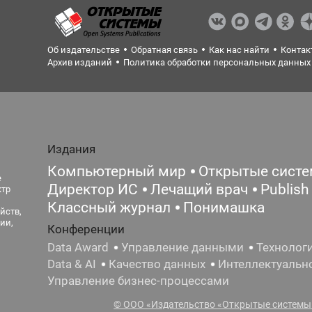
Об издательстве
Обратная связь
Как нас найти
Контак
Архив изданий
Политика обработки персональных данных
Издания
Компьютерный мир
Открытые сист
е
Директор ИС
Лечащий врач
Publish
ктр
Классный журнал
Понимашка
йств,
ии,
Конференции
Data Award
Управление данными
Технолог
Data & AI
Качество данных
Интеллектуальн
Управление бизнес-процессами
© ООО «Издательство «Открытые системы»