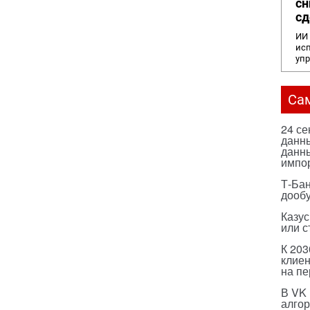
сн
сд
ИИ 
исп
уп
Са
24 с
данны
данны
импо
Т-Бан
дооб
Казус
или с
К 203
клиен
на п
В VK
алго