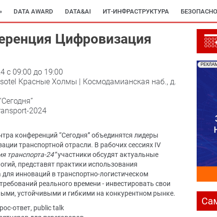
»
DATA AWARD
DATA&AI
ИТ-ИНФРАСТРУКТУРА
БЕЗОПАСНО
ференция Цифровизация
РЕКЛА
4 c 09:00 до 19:00
ssotel Красные Холмы | Космодамианская наб., д.
“Сегодня”
transport-2024
ентра конференций “Сегодня” объединятся лидеры
ации транспортной отрасли. В рабочих сессиях IV
я транспорта-24”
участники обсудят актуальные
огий, представят практики использования
а для инноваций в транспортно-логистическом
требований реального времени - инвестировать свои
ными, устойчивыми и гибкими на конкурентном рынке.
Са
с-ответ, public talk