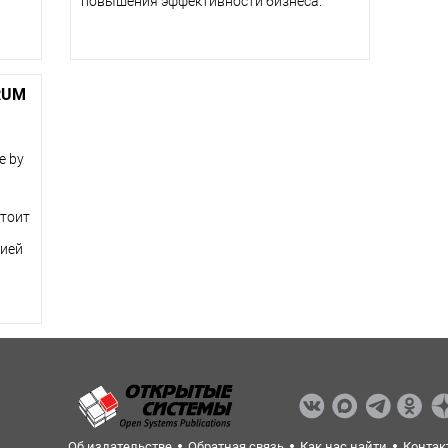
повышения эффективности бизнеса.
RUM
e by
стоит
цией
Об издательстве
Обратная связь
Как нас найти
Контак