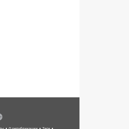
ты
О републикации
Теги