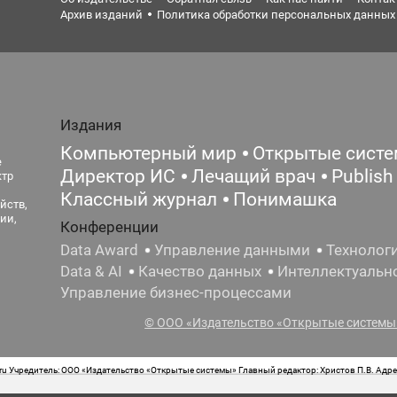
Архив изданий
Политика обработки персональных данных
Издания
Компьютерный мир
Открытые сист
е
Директор ИС
Лечащий врач
Publish
ктр
Классный журнал
Понимашка
йств,
ии,
Конференции
Data Award
Управление данными
Технолог
Data & AI
Качество данных
Интеллектуальн
Управление бизнес-процессами
© ООО «Издательство «Открытые системы»
 Учредитель: ООО «Издательство «Открытые системы» Главный редактор: Христов П.В. Адрес
стная маркировка: 12+ Свидетельство о регистрации СМИ сетевого издания Эл.№ ФС77-62008