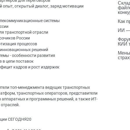
партнеров для переговоров
Склад
й опыт, открытый диалог, заряд мотивации
файл
конку
Как п
телекоммуникационные системы
оссии
ИИ —
для транспортной отрасли
озчиков России
Фору
КИИ 
отизация процессов
и инновационных решений
Мень
емы - особенности развития
страх
в в цепи поставок
ефицит кадров и рост издержек
вители топ-менеджмента ведущих транспортных
атформ, транспортных операторов, представители
 аппаратных и программных решений, а также ИТ-
 отраслей.
рации СЕГОДНЯ20