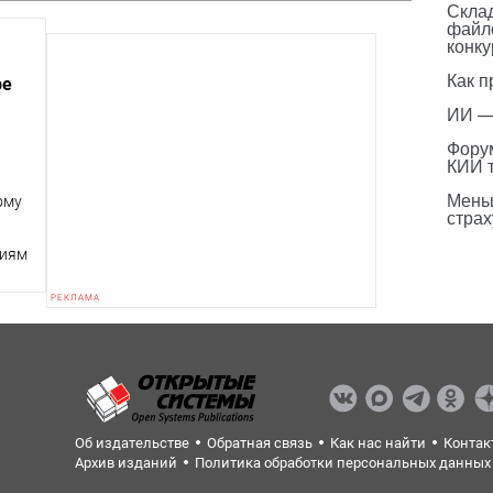
Склад
файл
конку
Как п
ре
ИИ —
Фору
КИИ 
Мень
ому
страх
ниям
Об издательстве
Обратная связь
Как нас найти
Контак
Архив изданий
Политика обработки персональных данных