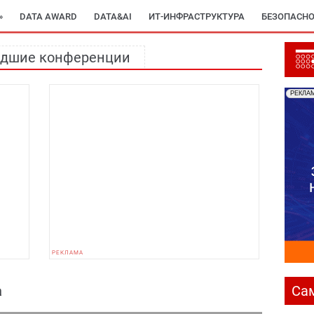
»
DATA AWARD
DATA&AI
ИТ-ИНФРАСТРУКТУРА
БЕЗОПАСНО
дшие конференции
РЕКЛА
а
Са