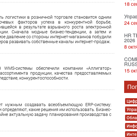
18 се
Упра
ть логистики в розничной торговле становится одним
24 се
ючевых факторов успеха в конкурентной борьбе,
ившейся в результате взрывного роста электронной
ции. Сначала модные бизнес-тенденции, а затем и
HR T
ое давление со стороны интернет-магазинов побудили
2026
еров развивать собственные каналы интернет-продаж.
8 окт
COMP
RUSS
й WMS-системы обеспечили компании «Аллигатор»
15 ок
ассортимента продукции, качества предоставляемых
следствие, конкурентоспособности.
По
Цифр
ет нужным создавать всеобъемлющую ERP-систему:
и определяют, какие решения им использовать. Бизнес-
Упра
айне актуальную задачу планирования производства с
Обла
Инфо
Инте