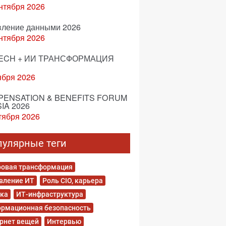
нтября 2026
вление данными 2026
нтября 2026
ECH + ИИ ТРАНСФОРМАЦИЯ
ября 2026
ENSATION & BENEFITS FORUM
IA 2026
тября 2026
пулярные теги
овая трансформация
вление ИТ
Роль CIO, карьера
ка
ИТ-инфраструктура
рмационная безопасность
рнет вещей
Интервью