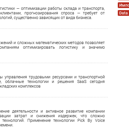
Имп
гистики — оптимизации работы склада и транспорта,
клиентами, прогнозирования спроса — требует от
Data
логий, существенно зависящих от вида бизнеса.
а
ожений и сложных математических методов позволяет
компаниям оптимизировать логистику и значимо
ы управления трудовыми ресурсами и транспортной
ые, облачные технологии и решения SaaS сегодня
складских комплексов
ение деятельности и активное развитие компании
изации затрат и снижения издержек, что сложно
технологий. Применение технологии Pick By Voice
ремени.