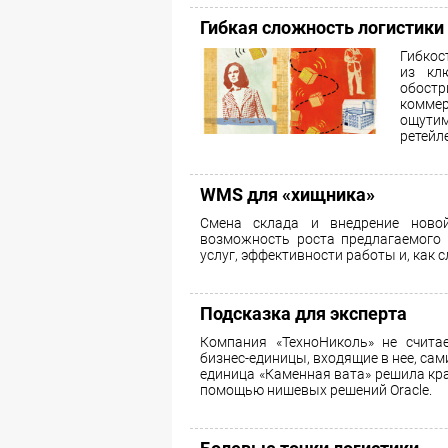
Гибкая сложность логистики
Гибкос
из кл
обостр
коммер
ощутим
ретейл
WMS для «хищника»
Смена склада и внедрение ново
возможность роста предлагаемого 
услуг, эффективности работы и, как 
Подсказка для эксперта
Компания «ТехноНиколь» не счита
бизнес-единицы, входящие в нее, сам
единица «Каменная вата» решила кр
помощью нишевых решений Oracle.