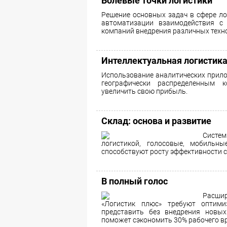
Болевые точки логистики
Решение основных задач в сфере ло
автоматизации взаимодействия с 
компаний внедрения различных техно
Интеллектуальная логистик
Использование аналитических прил
географически распределенным 
увеличить свою прибыль.
Склад: основа и развитие
Систем
логистикой, голосовые, мобильн
способствуют росту эффективности 
В полный голос
Расшир
«Логистик плюс» требуют оптим
представить без внедрения новых 
поможет сэкономить 30% рабочего в