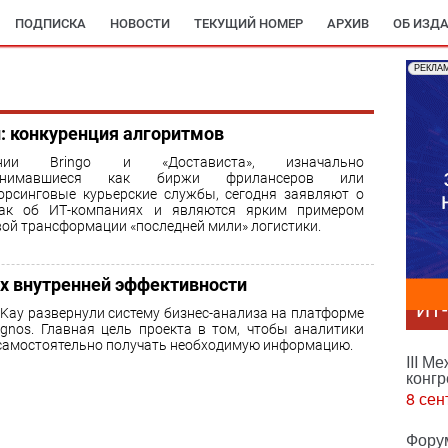
ПОДПИСКА
НОВОСТИ
ТЕКУЩИЙ НОМЕР
АРХИВ
ОБ ИЗД
РЕКЛА
: конкуренция алгоритмов
ании Bringo и «Достависта», изначально
ринимавшиеся как биржи фрилансеров или
орсинговые курьерские службы, сегодня заявляют о
как об ИТ-компаниях и являются ярким примером
ой трансформации «последней мили» логистики.
ях внутренней эффективности
ИТ
 Kay развернули систему бизнес-анализа на платформе
gnos. Главная цель проекта в том, чтобы аналитики
самостоятельно получать необходимую информацию.
III М
конгр
8 сен
Фору