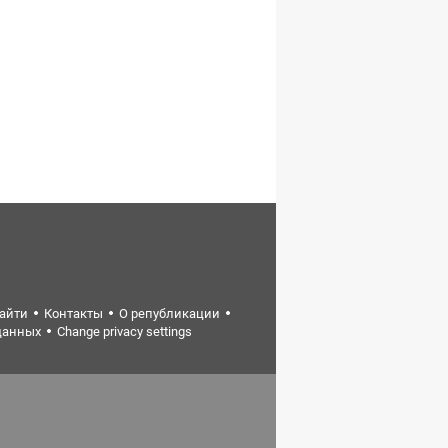
найти
Контакты
О републикации
данных
Change privacy settings