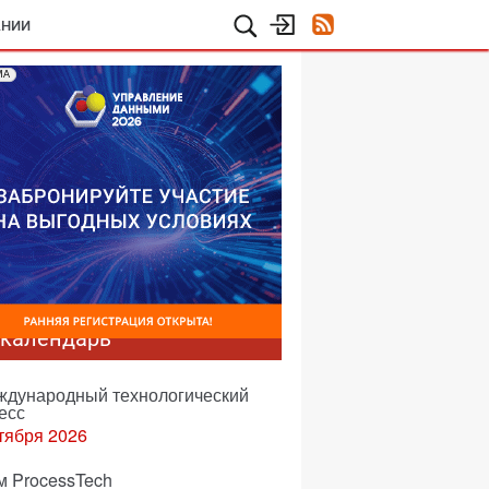
АНИИ
МА
-календарь
еждународный технологический
есс
тября 2026
м ProcessTech