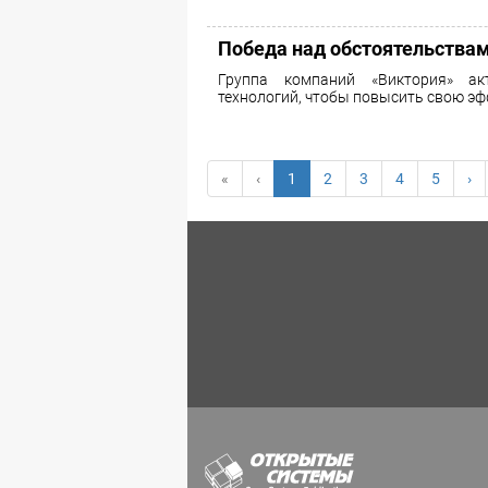
Победа над обстоятельства
Группа компаний «Виктория» ак
технологий, чтобы повысить свою эф
«
‹
1
2
3
4
5
›