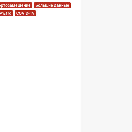
ортозамещение
Большие данные
 Award
COVID-19