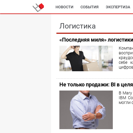
НОВОСТИ
СОБЫТИЯ
ЭКСПЕРТИЗА
Логистика
«Последняя миля» логистики
Комп
восп
краудс
себе 
цифров
Не только продажи: BI в цел
В Mary
IBM Co
могли 