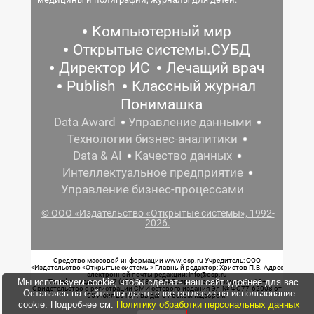
Компьютерный мир
Открытые системы.СУБД
Директор ИС
Лечащий врач
Publish
Классный журнал
Понимашка
Data Award
Управление данными
Технологии бизнес-аналитики
Data & AI
Качество данных
Интеллектуальное предприятие
Управление бизнес-процессами
© ООО «Издательство «Открытые системы», 1992-
2026.
Средство массовой информации www.osp.ru Учредитель: ООО
«Издательство «Открытые системы» Главный редактор: Христов П.В. Адрес
электронной почты редакции: info@osp.ru
Мы используем cookie, чтобы сделать наш сайт удобнее для вас.
Телефон редакции: 7 (499) 703-18-54 Возрастная маркировка: 12+
Свидетельство о регистрации СМИ сетевого издания Эл.№ ФС77-62008 от
Оставаясь на сайте, вы даете свое согласие на использование
05 июня 2015 г. выдано Роскомнадзором.
cookie. Подробнее см.
Политику обработки персональных данных