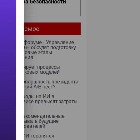
ро контура безопасности
ее...
мое читаемое
ентября на форуме «Управление
ми — 2026» обсудят подготовку
х к ИИ и новые этапы
ртозамещения
к оптимизирует процессы
учения языковых моделей
 Rapidus: оплошность президента
тратегический A/B-тест?
0 году расходы на ИИ в
тском сервисе превысят затраты
ерсонал
 научили рекомендательные
ритмы учитывать будущие
ресы пользователей
едрением ИИ торопятся,