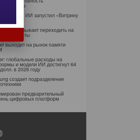
ируя неготовность
аструктуры
с в сфере ИИ запустил «Витрину
ов»
ифры призывает переходить на
 сертификаты
i выходит на рынок памяти
M
er: глобальные расходы на
формы и модели ИИ достигнут 64
долл. в 2026 году
ung создает подразделение
тотехники
мирован предварительный
чень цифровых платформ