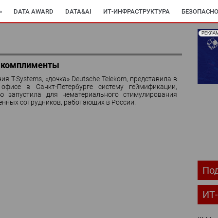
»
DATA AWARD
DATA&AI
ИТ-ИНФРАСТРУКТУРА
БЕЗОПАСНО
РЕКЛА
ОМПЬЮТЕРНЫЙ МИР
ИТ В ЗДРАВООХРАНЕНИИ
ПАРТНЕРСКИЕ ПР
С-РЕЛИЗЫ
АРХИВ ЖУРНАЛОВ
ПОДПИСКА
у комплименты
ия T-Systems, «дочка» Deutsche Telekom, представила в
офисе в Санкт-Петербурге систему геймификации,
ю запустила для нематериального стимулирования
енных сотрудников, работающих в России.
Под
ИТ