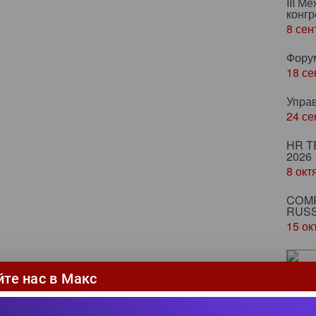
III М
конгр
8 сен
Фору
18 се
Упра
24 се
HR T
2026
8 окт
COMP
RUSS
15 ок
Ze
йте нас в Макс
ка
пр