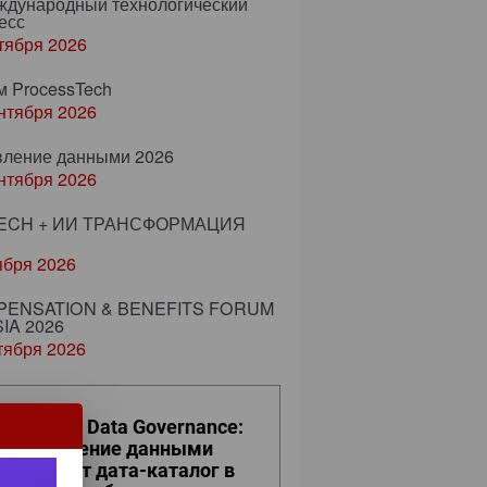
еждународный технологический
есс
тября 2026
м ProcessTech
нтября 2026
вление данными 2026
нтября 2026
ECH + ИИ ТРАНСФОРМАЦИЯ
ября 2026
ENSATION & BENEFITS FORUM
IA 2026
тября 2026
ro Trust и Data Governance:
к управление данными
евращает дата-каталог в