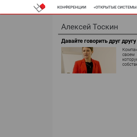
КОНФЕРЕНЦИИ
«ОТКРЫТЫЕ СИСТЕМЫ
АВТОМАТИЗАЦИЯ
ДИРЕКТОР ИС
К
Алексей Тоскин
ИТ-КАЛЕНДАРЬ
ЭКСПЕРТИЗА
ПРЕС
Давайте говорить друг друг
Компан
своем 
котору
собств