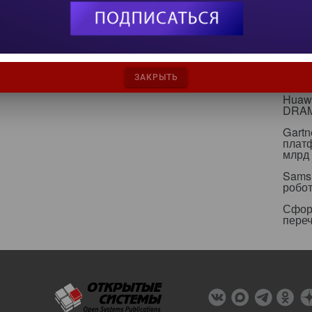
игнор
инфр
Альян
кейс
Минц
свои
ЗАКРЫТЬ
Huawe
DRA
Gartn
плат
млрд 
Sams
робо
Сфор
пере