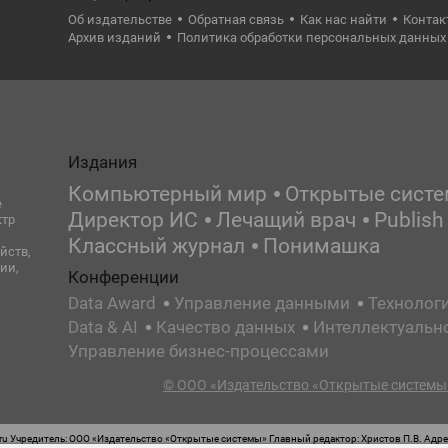
Об издательстве
Обратная связь
Как нас найти
Контак
Архив изданий
Политика обработки персональных данных
Издания
Компьютерный мир
Открытые сист
е
Директор ИС
Лечащий врач
Publish
ктр
Классный журнал
Понимашка
йств,
ии,
Конференции
Data Award
Управление данными
Технолог
Data & AI
Качество данных
Интеллектуальн
Управление бизнес-процессами
© ООО «Издательство «Открытые системы»
 Учредитель: ООО «Издательство «Открытые системы» Главный редактор: Христов П.В. Адрес