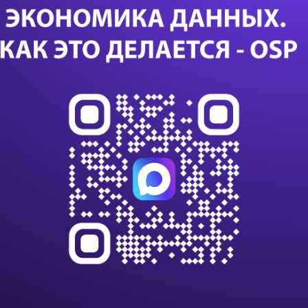
яд
Дал
Са
24 с
данны
данны
импо
Т-Бан
дооб
Казус
или с
К 203
клиен
на п
В VK
алго
инте
С вн