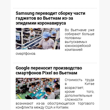
Samsung переводит сборку части
гаджетов во Вьетнам из-за
эпидемии коронавируса
Во Вьетнаме уже
собирают больше
половины
выпускаемых
южнокорейской
компанией
смартфонов.
Google переносит производство
смартфонов Pixel во Вьетнам
Стоимость труда
в Китае
возрастает;
кроме того,
дополнительные
сложности
возникают из-за обостряющегося торгового
конфликта между США и Китаем.