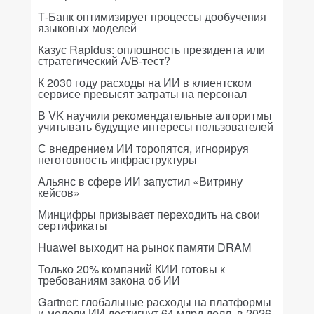
Т-Банк оптимизирует процессы дообучения
языковых моделей
Казус Rapidus: оплошность президента или
стратегический A/B-тест?
К 2030 году расходы на ИИ в клиентском
сервисе превысят затраты на персонал
В VK научили рекомендательные алгоритмы
учитывать будущие интересы пользователей
С внедрением ИИ торопятся, игнорируя
неготовность инфраструктуры
Альянс в сфере ИИ запустил «Витрину
кейсов»
Минцифры призывает переходить на свои
сертификаты
Huawei выходит на рынок памяти DRAM
Только 20% компаний КИИ готовы к
требованиям закона об ИИ
Gartner: глобальные расходы на платформы
и модели ИИ достигнут 64 млрд долл. в 2026