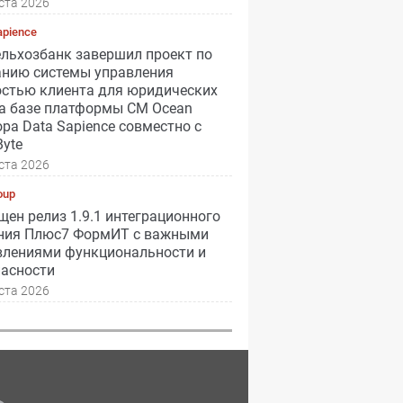
ста 2026
apience
ельхозбанк завершил проект по
анию системы управления
остью клиента для юридических
на базе платформы CM Ocean
ра Data Sapience совместно с
yte
ста 2026
oup
ен релиз 1.9.1 интеграционного
ния Плюс7 ФормИТ с важными
влениями функциональности и
пасности
ста 2026