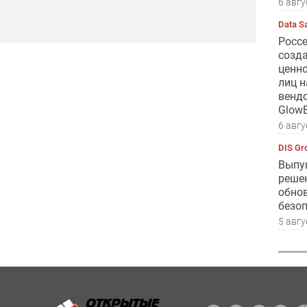
6 авгу
Data S
Росс
созд
ценн
лиц 
вендо
GlowB
6 авгу
DIS Gr
Выпущ
реше
обно
безо
5 авгу