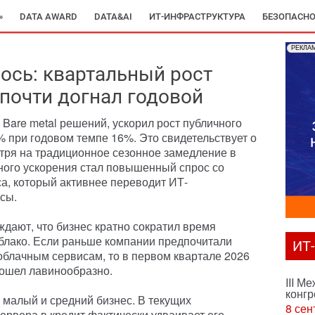
»
DATA AWARD
DATA&AI
ИТ-ИНФРАСТРУКТУРА
БЕЗОПАСНО
РЕКЛА
лось: квартальный рост
 почти догнал годовой
 Bare metal решений, ускорил рост публичного
% при годовом темпе 16%. Это свидетельствует о
отря на традиционное сезонное замедление в
ного ускорения стал повышенный спрос со
са, который активнее переводит ИТ-
сы.
ждают, что бизнес кратно сократил время
блако. Если раньше компании предпочитали
ИТ
 облачным сервисам, то в первом квартале 2026
пошел лавинообразно.
III М
конгр
малый и средний бизнес. В текущих
8 сен
ервера в кредит фактически удваивает его