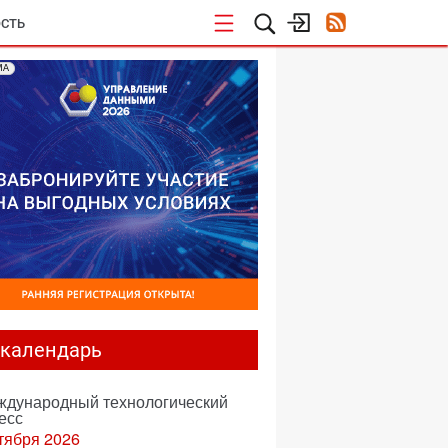
СТЬ
МА
-календарь
еждународный технологический
есс
тября 2026