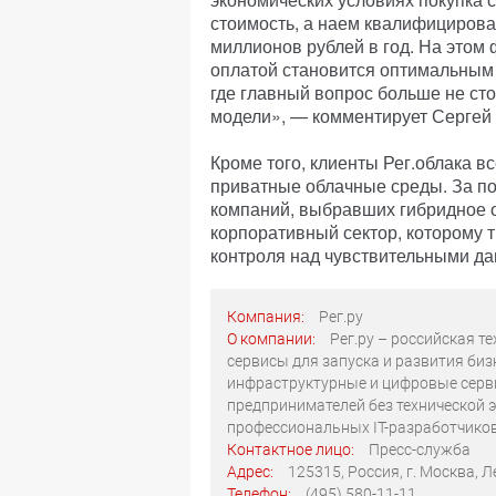
стоимость, а наем квалифицирова
миллионов рублей в год. На этом
оплатой становится оптимальным
где главный вопрос больше не стои
модели», — комментирует Сергей 
Кроме того, клиенты Рег.облака в
приватные облачные среды. За по
компаний, выбравших гибридное 
корпоративный сектор, которому 
контроля над чувствительными д
Компания:
Рег.ру
О компании:
Рег.ру – российская 
сервисы для запуска и развития биз
инфраструктурные и цифровые серви
предпринимателей без технической 
профессиональных IT-разработчиков
Контактное лицо:
Пресс-служба
Адрес:
125315, Россия, г. Москва, Ле
Телефон:
(495) 580-11-11