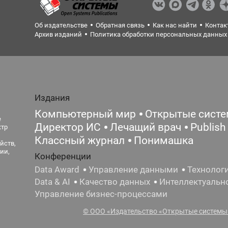
Об издательстве
Обратная связь
Как нас найти
Контак
Архив изданий
Политика обработки персональных данных
Издания
Компьютерный мир
Открытые сист
е
Директор ИС
Лечащий врач
Publish
ктр
Классный журнал
Понимашка
йств,
ии,
Конференции
Data Award
Управление данными
Технолог
Data & AI
Качество данных
Интеллектуальн
Управление бизнес-процессами
© ООО «Издательство «Открытые системы»