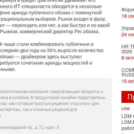
нного ИТ-специалиста обходится в несколько
Фору
 фоне аренда публичного облака с поминутной
18 се
 рациональным выбором. Рынок входит в фазу,
т — переходить или нет, а как быстро и по какой
Упра
Рыжков, коммерческий директор Рег.облака.
24 се
сё чаще стали комбинировать публичные и
HR T
следние два года на 30% выросло количество
2026
облако — драйвером здесь выступил
8 окт
требуется сочетание аренды мощностей и
анными.
COMP
RUSS
15 ок
технологическая компания, предлагающая продукты и
П
неса в онлайне. В продуктовой линейке представлены
сы: как готовые простые решения «под ключ» для
LDM
экспертизы, так и сложные решения для
.
LDM 
LDM.B
нинградский пр., д. 72, корп. 3
рабо