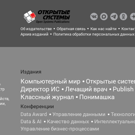
Об издательстве
Обратная связь
Как нас найти
Контак
Архив изданий
Политика обработки персональных данных
Издания
Компьютерный мир
Открытые сист
е
Директор ИС
Лечащий врач
Publish
ктр
Классный журнал
Понимашка
йств,
ии,
Конференции
Data Award
Управление данными
Технолог
Data & AI
Качество данных
Интеллектуальн
Управление бизнес-процессами