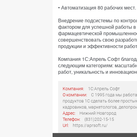
• Автоматизация 80 рабочих мест.
Внедрение подсистемы по контро
фактором для успешной работы в
фармацевтической промышленност
совершенствовать свою разработк
продукции и эффективности работ
Компания 1С:Апрель Софт благода
следующим категориям: масштабно
работ, уникальность и инновацион
Компания:
1С:Апрель Софт
О компании:
С 1995 года мы работ
продуктов 1С сделать более просты
кадровиков, маркетологов, делопро
Адрес:
Нижний Новгород
Телефон:
(831)202-15-15
Url:
https://aprsoft.ru/