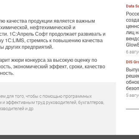
Data S
Росс
лю качества продукции является важным
созд
ценн
 химической, нефтехимической и
лиц 
и. 1С:Апрель Софт продолжает развивать и
вендо
у 1С:LIMS, стремясь к повышению качества
GlowB
ы других предприятий.
6 авгу
рит жюри конкурса за высокую оценку по
DIS Gr
сть, экономический эффект, сроки, качество
Выпущ
ность.
реше
обно
безо
5 авгу
аем для того, чтобы с помощью программных
м и эффективным труд руководителей, бухгалтеров,
изводителей и др