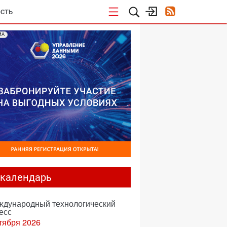
СТЬ
МА
-календарь
еждународный технологический
есс
тября 2026