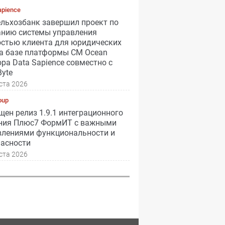
apience
ельхозбанк завершил проект по
анию системы управления
остью клиента для юридических
на базе платформы CM Ocean
ра Data Sapience совместно с
yte
ста 2026
oup
ен релиз 1.9.1 интеграционного
ния Плюс7 ФормИТ с важными
влениями функциональности и
пасности
ста 2026