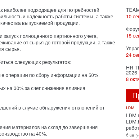
к наиболее подходящее для потребностей
TEAM
бильность и надежность работы системы, а также
10 се
качества выпускаемой продукции.
Фору
18 се
и запуск полноценного партионного учета,
живание от сырья до готовой продукции, а также
Упра
ля сырья.
24 се
биться следующих результатов:
HR T
2026
ые операции по сбору информации на 50%.
8 окт
ых на 30% за счет снижения влияния
П
решений в случае обнаружения отклонений от
LDM
LDM 
LDM.B
ения материалов на склад до завершения
рабо
роизводство на 40%.
6 авгу