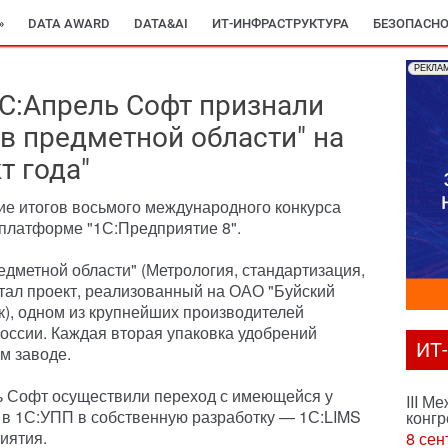
»
DATA AWARD
DATA&AI
ИТ-ИНФРАСТРУКТУРА
БЕЗОПАСНО
РЕКЛА
С:Апрель Софт признали
в предметной области" на
т года"
ие итогов восьмого международного конкурса
платформе "1С:Предприятие 8".
едметной области" (Метрология, стандартизация,
стал проект, реализованный на ОАО "Буйский
к), одном из крупнейших производителей
оссии. Каждая вторая упаковка удобрений
ИТ
м заводе.
 Софт осуществили переход с имеющейся у
III М
а в 1С:УПП в собственную разработку — 1С:LIMS
конгр
иятия.
8 сен