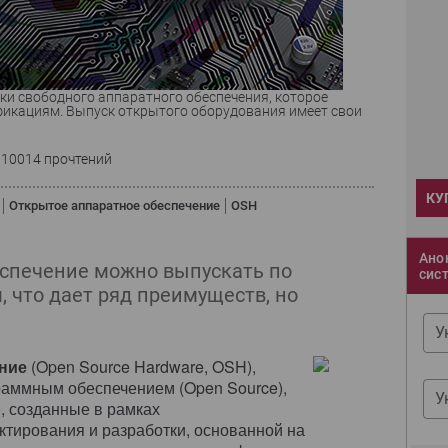
и свободного аппаратного обеспечения, которое
икациям. Выпуск открытого оборудования имеет свои
10014 прочтений
КУ
Открытое аппаратное обеспечение
OSH
Ано
еспечение можно выпускать по
сис
что дает ряд преимуществ, но
У
ение
(Open Source Hardware, OSH),
граммным обеспечением (Open Source),
У
, созданные в рамках
тирования и разработки, основанной на