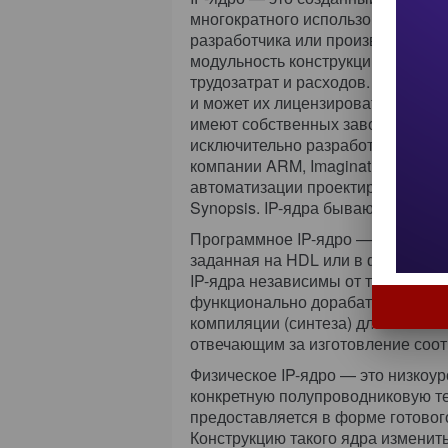
многократного использования. Он
разработчика или производителя.
модульность конструкции системы
трудозатрат и расходов. IP-ядра 
и может их лицензировать. Многи
имеют собственных заводов (работ
исключительно разработкой и лиц
компании ARM, Imagination Techn
автоматизации проектирования эл
Synopsis. IP-ядра бывают программ
Программное IP-ядро
— это, как 
заданная на HDL или в формате 
IP-ядра независимы от технологии
функционально дорабатывать. Он
компиляции (синтеза) для сопост
отвечающим за изготовление соот
Физическое IP-ядро
— это низкоур
конкретную полупроводниковую т
предоставляется в форме готового
Конструкцию такого ядра изменит