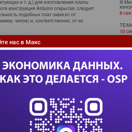
ктующих и т. д.) для изготовления платы
III М
конгр
отя конструкция Arduino открытая, следует
8 сен
льность подобных плат зависит от
мер, чипов) и, соответственно, от их
TEAM
10 се
множество успешных открытых электронных
тройств Интернета вещей, но сосредоточимся на
йте нас в Макс
Фору
 процессора. Благодаря непрерывной
18 се
упроводниковых устройств, сегодня одна
держать миллиарды транзисторов. Подобные
Упра
системы на кристалле — используются в
24 се
х решениях. Система на кристалле включает
ых типов), память, межсоединения, модули
HR T
2026
окодеки, блоки обработки цифрового сигнала,
8 окт
интеллекта, радиомодемы, датчики, а также
й памятью и другими устройствами. Компоненты
P-ядрами
(intellectual property core).
По
я микросхем
Цифр
Суп
вому проекту функциональный блок микросхемы