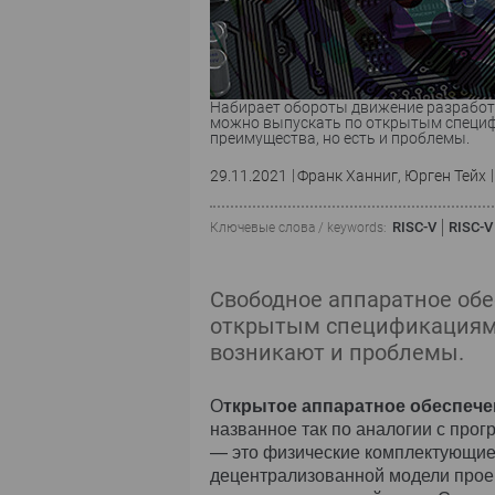
Набирает обороты движение разработк
можно выпускать по открытым специф
преимущества, но есть и проблемы.
29.11.2021
Франк Ханниг, Юрген Тейх
RISC-V
RISC-V
Ключевые слова / keywords:
Свободное аппаратное об
открытым спецификациям, 
возникают и проблемы.
О
ткрытое аппаратное обеспеч
названное так по аналогии с про
— это физические комплектующие
децентрализованной модели проек