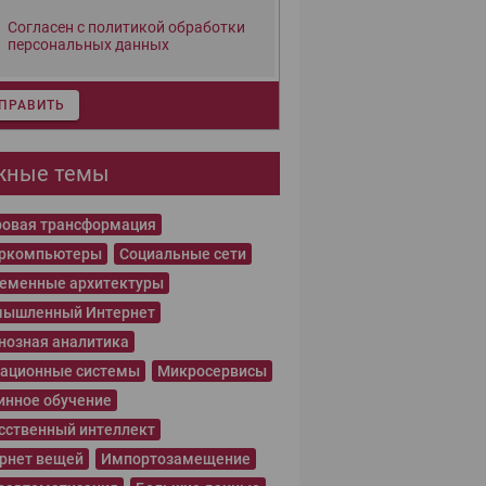
Согласен с политикой обработки
персональных данных
ПРАВИТЬ
жные темы
овая трансформация
еркомпьютеры
Социальные сети
еменные архитектуры
ышленный Интернет
нозная аналитика
ационные системы
Микросервисы
нное обучение
сственный интеллект
рнет вещей
Импортозамещение