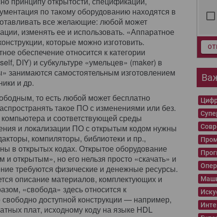
но принципу открытости, спецификации,
окументация по такому оборудованию находятся в
зготавливать все желающие: любой может
ции, изменять ее и использовать. «Аппаратное
онструкции, которые можно изготовить.
ОТ
тное обеспечение относится к категории
self, DIY) и субкультуре «умельцев» (maker) в
ы» занимаются самостоятельным изготовлением
Ва
ики и др.
ободным, то есть любой может бесплатно
Цифр
 распространять такое ПО с изменениями или без.
Суп
о компьютера и соответствующей среды
ения и локализации ПО с открытым кодом нужны
Совр
акторы, компиляторы, библиотеки и пр.,
Пром
ны в открытых кодах. Открытое оборудование
Прог
 и открытым», но его нельзя просто «скачать» и
Опер
ение требуются физические и денежные ресурсы.
ется описание материалов, комплектующих и
Маши
азом, «свобода» здесь относится к
Иску
 свободно доступной конструкции — например,
Инте
чатных плат, исходному коду на языке HDL