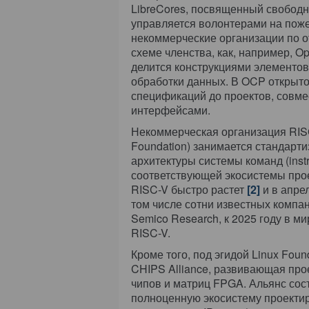
LibreCores, посвященный свобод
управляется волонтерами на поже
некоммерческие организации по 
схеме членства, как, например, O
делится конструкциями элементо
обработки данных. В OCP открыто
спецификаций до проектов, совм
интерфейсами.
Некоммерческая организация RISC
Foundation) занимается стандарт
архитектуры системы команд (instru
соответствующей экосистемы про
RISC-V быстро растет
[2]
и в апре
том числе сотни известных компа
Semico Research, к 2025 году в м
RISC-V.
Кроме того, под эгидой Linux Fou
CHIPS Alliance, развивающая пр
чипов и матриц FPGA. Альянс сост
полноценную экосистему проектир