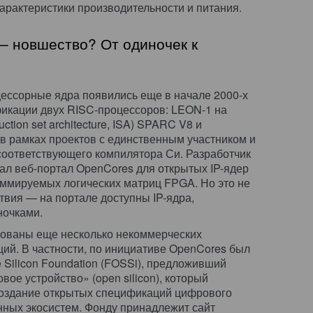
арактеристики производительности и питания.
— новшество? От одиночек к
ессорные ядра появились еще в начале 2000-х
фикации двух RISC-процессоров: LEON-1 на
ction set architecture, ISA) SPARC V8 и
 рамках проектов с единственным участником и
соответствующего компилятора Си. Разработчик
ал веб-портал OpenCores для открытых IP-ядер
ммируемых логических матриц FPGA. Но это не
вия — на портале доступны IP-ядра,
ночками.
нованы еще несколько некоммерческих
ций. В частности, по инициативе OpenCores был
 Silicon Foundation (FOSSi), предложивший
ое устройство» (open silicon), который
создание открытых спецификаций цифрового
нных экосистем. Фонду принадлежит сайт