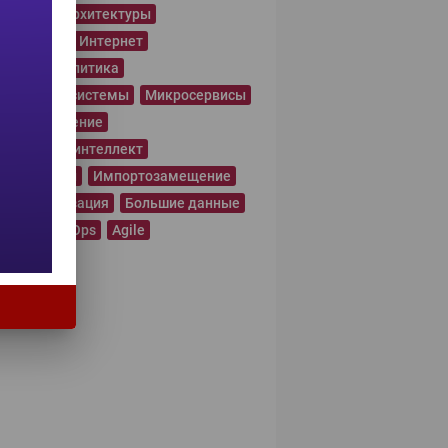
еменные архитектуры
ышленный Интернет
нозная аналитика
ационные системы
Микросервисы
нное обучение
сственный интеллект
рнет вещей
Импортозамещение
равтоматизация
Большие данные
чейн
DevOps
Agile