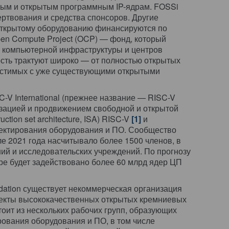
ным и открытым программным IP-ядрам. FOSSi
ртвования и средства спонсоров. Другие
открытому оборудованию финансируются по
pen Compute Project (OCP) — фонд, который
в компьютерной инфраструктуры и центров
сть трактуют широко — от полностью открытых
естимых с уже существующими открытыми
-V International (прежнее название — RISC-V
изацией и продвижением свободной и открытой
ction set architecture, ISA) RISC-V
[1]
и
ектирования оборудования и ПО. Сообщество
ле 2021 года насчитывало более 1500 членов, в
ний и исследовательских учреждений. По прогнозу
ире будет задействовано более 60 млрд ядер ЦП
ndation существует некоммерческая организация
оекты высококачественных открытых кремниевых
оит из нескольких рабочих групп, образующих
ования оборудования и ПО, в том числе