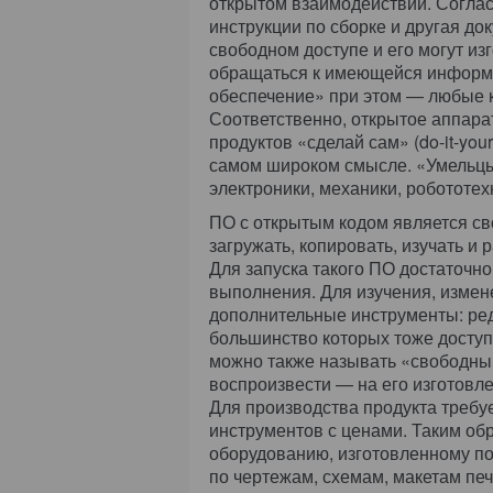
открытом взаимодействии. Соглас
инструкции по сборке и другая д
свободном доступе и его могут и
обращаться к имеющейся информа
обеспечение» при этом — любые к
Соответственно, открытое аппара
продуктов «сделай сам» (do-it-your
самом широком смысле. «Умельц
электроники, механики, робототехн
ПО с открытым кодом является св
загружать, копировать, изучать и
Для запуска такого ПО достаточн
выполнения. Для изучения, измен
дополнительные инструменты: ред
большинство которых тоже доступ
можно также называть «свободным
воспроизвести — на его изготовл
Для производства продукта требу
инструментов с ценами. Таким обр
оборудованию, изготовленному по
по чертежам, схемам, макетам пе