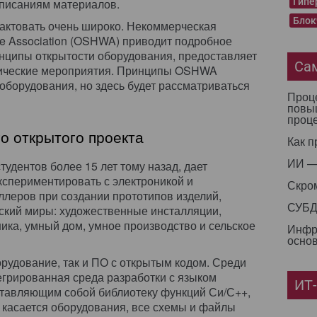
 описаниям материалов.
Гипе
Блок
актовать очень широко. Некоммерческая
e Association (OSHWA) приводит подробное
нципы открытости оборудования, предоставляет
Са
тические мероприятия. Принципы OSHWA
оборудования, но здесь будет рассматриваться
Проце
повы
проц
о открытого проекта
Как п
ИИ —
тудентов более 15 лет тому назад, дает
спериментировать с электроникой и
Скро
леров при создании прототипов изделий,
СУБД 
кий миры: художественные инсталляции,
ника, умный дом, умное производство и сельское
Инфр
основ
орудование, так и ПО с открытым кодом. Среди
грированная среда разработки с языком
ИТ
ставляющим собой библиотеку функций Си/С++,
 касается оборудования, все схемы и файлы