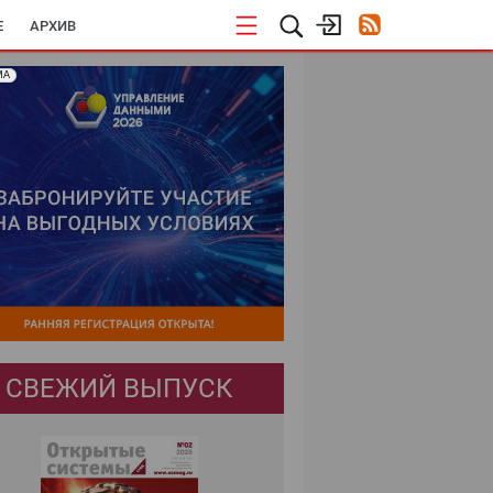
E
АРХИВ
МА
СВЕЖИЙ ВЫПУСК