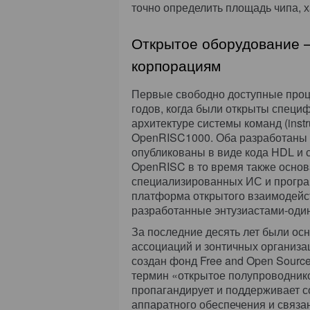
точно определить площадь чипа, х
Открытое оборудование 
корпорациям
Первые свободно доступные проц
годов, когда были открыты специ
архитектуре системы команд (instru
OpenRISC1000. Оба разработаны в
опубликованы в виде кода HDL и 
OpenRISC в то время также основ
специализированных ИС и програ
платформа открытого взаимодейст
разработанные энтузиастами-оди
За последние десять лет были ос
ассоциаций и зонтичных организа
создан фонд Free and Open Source
термин «открытое полупроводников
пропагандирует и поддерживает 
аппаратного обеспечения и связа