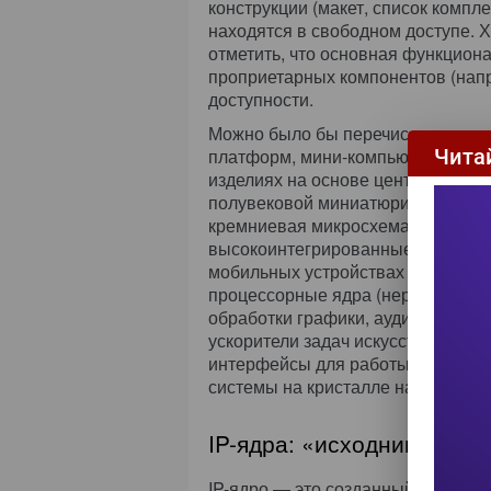
конструкции (макет, список компле
находятся в свободном доступе. Х
отметить, что основная функциона
проприетарных компонентов (напри
доступности.
Можно было бы перечислить еще 
платформ, мини-компьютеров и ус
Чита
изделиях на основе центрального
полувековой миниатюризации пол
кремниевая микросхема может со
высокоинтегрированные схемы — 
мобильных устройствах и бортовы
процессорные ядра (нередко разн
обработки графики, аудио- и виде
ускорители задач искусственного 
интерфейсы для работы с внешне
системы на кристалле называют
I
IP-ядра: «исходники» дл
IP-ядро — это созданный по гото