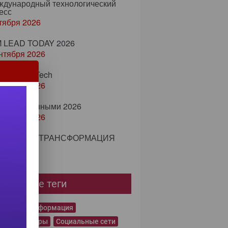
еждународный технологический
есс
тября 2026
 LEAD TODAY 2026
нтября 2026
м ProcessTech
нтября 2026
вление данными 2026
нтября 2026
ECH + ИИ ТРАНСФОРМАЦИЯ
ября 2026
пулярные теги
овая трансформация
еркомпьютеры
Социальные сети