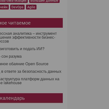
равтоматизация
Большие данные
чейн
DevOps
Agile
мое читаемое
ссная аналитика – инструмент
шения эффективности бизнес-
ессов
риготовить и подать ИИ?
 сон разума
мное обаяние Open Source
в ответе за безопасность данных
аструктура платформ данных на
е lakehouse
-календарь