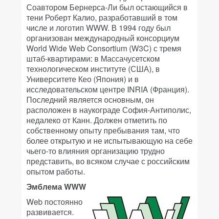
Соавтором Бернерса-Ли был остающийся в
тени Роберт Калио, разработавший в том
числе и логотип WWW. В 1994 году был
организован международный консорциум
World Wide Web Consortium (W3C) с тремя
штаб-квартирами: в Массачусетском
технологическом институте (США), в
Университете Кео (Япония) и в
исследовательском центре INRIA (Франция).
Последний является основным, он
расположен в наукограде София-Антиполис,
недалеко от Канн. Должен отметить по
собственному опыту пребывания там, что
более открытую и не испытывающую на себе
чьего-то влияния организацию трудно
представить, во всяком случае с российским
опытом работы.
Эмблема WWW
Web постоянно
развивается.