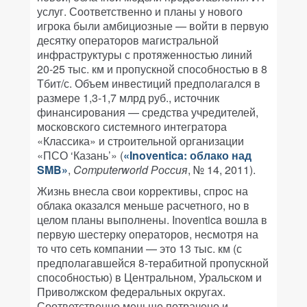
услуг. Соответственно и планы у нового
игрока были амбициозные — войти в первую
десятку операторов магистральной
инфраструктуры с протяженностью линий
20-25 тыс. км и пропускной способностью в 8
Тбит/с. Объем инвестиций предполагался в
размере 1,3-1,7 млрд руб., источник
финансирования — средства учредителей,
московского системного интегратора
«Классика» и строительной организации
«ПСО ‘Казань’» (
«Inoventica: облако над
SMB»
,
Computerworld Россия
, № 14, 2011).
Жизнь внесла свои коррективы, спрос на
облака оказался меньше расчетного, но в
целом планы выполнены. Inoventica вошла в
первую шестерку операторов, несмотря на
то что сеть компании — это 13 тыс. км (с
предполагавшейся 8-терабитной пропускной
способностью) в Центральном, Уральском и
Приволжском федеральных округах.
Соответственно меньше потрачено и