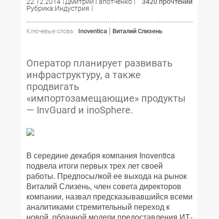
22.12.2014
Дмитрий Гапотченко
3420 прочтений
Рубрика:Индустрия
Inoventica
Виталий Слизень
Ключевые слова :
Оператор планирует развивать
инфраструктуру, а также
продвигать
«импортозамещающие» продукты
— InvGuard и inoSphere.
В середине декабря компания Inoventica
подвела итоги первых трех лет своей
работы. Предпосылкой ее выхода на рынок
Виталий Слизень, член совета директоров
компании, назвал предсказывавшийся всеми
аналитиками стремительный переход к
новой, облачной модели предоставления ИТ-