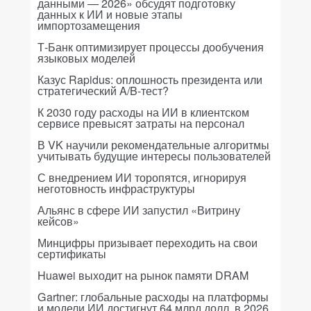
данными — 2026» обсудят подготовку
данных к ИИ и новые этапы
импортозамещения
Т-Банк оптимизирует процессы дообучения
языковых моделей
Казус Rapidus: оплошность президента или
стратегический A/B-тест?
К 2030 году расходы на ИИ в клиентском
сервисе превысят затраты на персонал
В VK научили рекомендательные алгоритмы
учитывать будущие интересы пользователей
С внедрением ИИ торопятся, игнорируя
неготовность инфраструктуры
Альянс в сфере ИИ запустил «Витрину
кейсов»
Минцифры призывает переходить на свои
сертификаты
Huawei выходит на рынок памяти DRAM
Gartner: глобальные расходы на платформы
и модели ИИ достигнут 64 млрд долл. в 2026