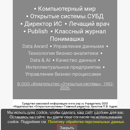
Компьютерный мир
Открытые системы.СУБД
Директор ИС
Лечащий врач
Publish
Классный журнал
Понимашка
Data Award
Управление данными
Технологии бизнес-аналитики
Data & AI
Качество данных
Интеллектуальное предприятие
Управление бизнес-процессами
© ООО «Издательство «Открытые системы», 1992-
2026.
Средство массовой информации www.osp.ru Учредитель: ООО
«Издательство «Открытые системы» Главный редактор: Христов П.В. Адрес
электронной почты редакции: info@osp.ru
Мы используем cookie, чтобы сделать наш сайт удобнее для вас.
Телефон редакции: 7 (499) 703-18-54 Возрастная маркировка: 12+
Свидетельство о регистрации СМИ сетевого издания Эл.№ ФС77-62008 от
Оставаясь на сайте, вы даете свое согласие на использование
05 июня 2015 г. выдано Роскомнадзором.
cookie. Подробнее см.
Политику обработки персональных данных
Закрыть