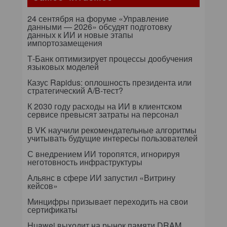
24 сентября на форуме «Управление
данными — 2026» обсудят подготовку
данных к ИИ и новые этапы
импортозамещения
Т-Банк оптимизирует процессы дообучения
языковых моделей
Казус Rapidus: оплошность президента или
стратегический A/B-тест?
К 2030 году расходы на ИИ в клиентском
сервисе превысят затраты на персонал
В VK научили рекомендательные алгоритмы
учитывать будущие интересы пользователей
С внедрением ИИ торопятся, игнорируя
неготовность инфраструктуры
Альянс в сфере ИИ запустил «Витрину
кейсов»
Минцифры призывает переходить на свои
сертификаты
Huawei выходит на рынок памяти DRAM