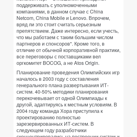
поддерживать с уполномоченными
компаниями, в данном случае с China
Netcom, China Mobile и Lenovo. Впрочем,
вряд ли это стоит считать серьезным
препятствием. Даже интересно, если учесть,
что мы работаем с таким большим числом
партнеров и спонсоров". Кроме того, в
отличие от обычной корпоративной практики,
все переговоры с поставщиками вел
оргкомитет BOCOG, а не Atos Origin.
Планирование проведения Олимпийских игр
началось в 2003 году с составления
генерального плана развертывания ИТ-
систем. 40-50% методики планирования
перекочевывает от одной Олимпиады к
другой, адаптируясь к местным условиям. В
2004 году команда Хора приступила к
проектированию полностью
зарезервированных ИТ-систем. В
следующем году разработчики
сконцентрировались на построении систем и