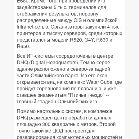
E680. Кроме того, при проведении игр
задействованы 5 тыс. терминалов для
отображения результатов, поровну
распределенные между CIS и олимпийской
intranet-сетью. Организаторы закупили 4 тыс.
принтеров и тысячу серверов, среди которых
представлены модели R520, G4Y, R630 и
R650.
Все ИТ-системы сосредоточены в центре
DHQ (Digital Headquarters). Темно-серое
здание расположено в северо-западной
части Олимпийского парка. Из его окон
открывается вид на комплекс Water Cube, где
пройдут соревнования по плаванию, и уже
ставшее знаменитым "Птичье гнездо" --
главный стадион Олимпийских игр.
Помимо настольных систем, в комплексе
DHQ размещен центр обработки данных
площадью 300 квадратных метров. Второй
точно такой же ЦОД построен для
резервирования компьютерных мощностей и