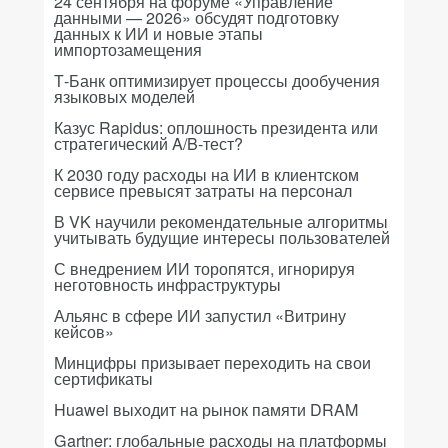
24 сентября на форуме «Управление
данными — 2026» обсудят подготовку
данных к ИИ и новые этапы
импортозамещения
Т-Банк оптимизирует процессы дообучения
языковых моделей
Казус Rapidus: оплошность президента или
стратегический A/B-тест?
К 2030 году расходы на ИИ в клиентском
сервисе превысят затраты на персонал
В VK научили рекомендательные алгоритмы
учитывать будущие интересы пользователей
С внедрением ИИ торопятся, игнорируя
неготовность инфраструктуры
Альянс в сфере ИИ запустил «Витрину
кейсов»
Минцифры призывает переходить на свои
сертификаты
Huawei выходит на рынок памяти DRAM
Gartner: глобальные расходы на платформы