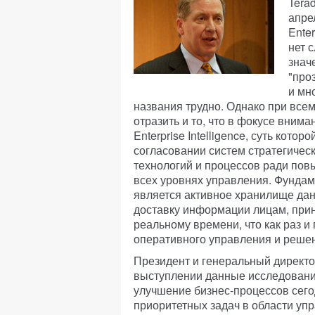
Tera
апре
Enter
нет 
значе
"про
и мн
названия трудно. Однако при все
отразить и то, что в фокусе вним
Enterprise Intelligence, суть котор
согласовании систем стратегическ
технологий и процессов ради пов
всех уровнях управления. Фундам
является активное хранилище дан
доставку информации лицам, при
реальному времени, что как раз 
оперативного управления и решен
Президент и генеральный директо
выступлении данные исследования
улучшение бизнес-процессов сего
приоритетных задач в области упр