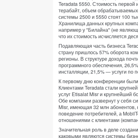
Teradata 5550. Стоимость первой 
терабайт, объем обрабатываемых
системы 2500 и 5550 стоят 100 тыс
Хранилища данных крупных компан
например у "Билайна" (не являюще
что их стоимость исчисляется дес
Подавляющая часть бизнеса Terad
страну пришлось 57% оборота ко
регионы. В структуре дохода почт
программного обеспечения, 26,5%
инсталляции, 21,5% — услуги по 
К первому дню конференции были
Клиентами Teradata стали крупне
услуг Etisalat Misr и крупнейший 
Обе компании развернут у себя сис
Misr, имеющая 32 млн абонентов
поведение потребителей, а Mobil
отношениями с клиентами (компан
Значительная роль в деле создан
каковыми являются системы бизне