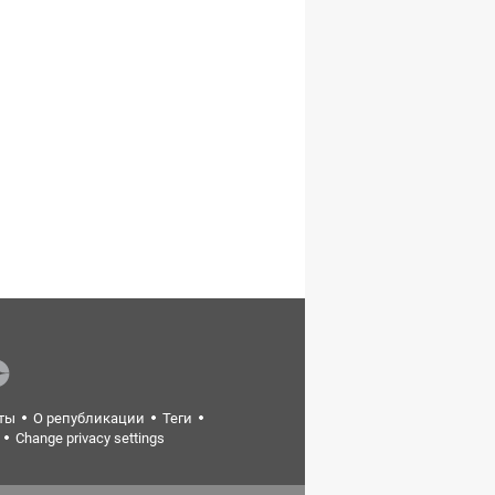
ты
О републикации
Теги
Change privacy settings