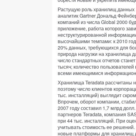
Растущую роль хранилищ данных 
аналитик Gartner Дональд Фейнбер
компаний из числа Global 2000 бу
приложение, работа которого зави
неструктурированной информации
высочайшими темпами: к 2010 го
20% данных, требующихся для бо
природа нагрузки на хранилища д
число стандартных отчетов станет
тысяч; количество пользователей 
всеми имеющимися информацион
Хранилища Teradata рассчитаны н
поэтому число клиентов корпораци
тыс. инсталляций) выглядит скро
Впрочем, оборот компании, стабил
2007 году составил 1,7 млрд долл.
партнеров Teradata, компания SAS
при 44 тыс. инсталляций. При оце
учитывать стоимость ее решений
новые платформы для хранилищ да