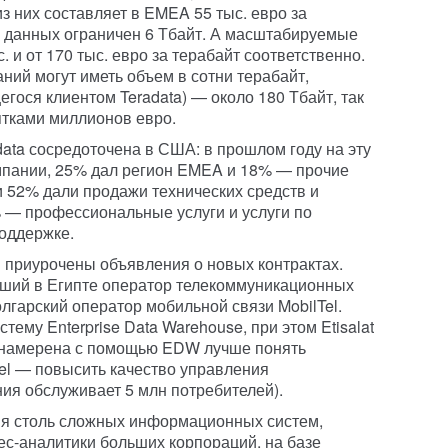
из них составляет в EMEA 55 тыс. евро за
 данных ограничен 6 Тбайт. А масштабируемые
. и от 170 тыс. евро за терабайт соответственно.
ий могут иметь объем в сотни терабайт,
гося клиентом Teradata) — около 180 Тбайт, так
ятками миллионов евро.
ata сосредоточена в США: в прошлом году на эту
мпании, 25% дал регион EMEA и 18% — прочие
и 52% дали продажи технических средств и
 — профессиональные услуги и услуги по
поддержке.
 приурочены объявления о новых контрактах.
йший в Египте оператор телекоммуникационных
болгарский оператор мобильной связи MobilTel.
тему Enterprise Data Warehouse, при этом Etisalat
, намерена с помощью EDW лучше понять
Tel — повысить качество управления
ия обслуживает 5 млн потребителей).
ия столь сложных информационных систем,
с-аналитики больших корпораций, на базе