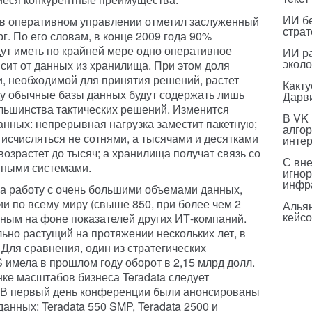
ИИ бе
в оперативном управлении отметил заслуженный
страт
г. По его словам, в конце 2009 года 90%
дут иметь по крайней мере одно оперативное
ИИ р
эколо
сит от данных из хранилища. При этом доля
, необходимой для принятия решений, растет
Какт
ду обычные базы данных будут содержать лишь
Дарв
льшинства тактических решений. Изменится
В VK
анных: непрерывная нагрузка заместит пакетную;
алго
 исчисляться не сотнями, а тысячами и десятками
инте
возрастет до тысяч; а хранилища получат связь со
С вн
ными системами.
игнор
инфр
а работу с очень большими объемами данных,
и по всему миру (свыше 850, при более чем 2
Альян
кейс
мным на фоне показателей других ИТ-компаний.
ьно растущий на протяжении нескольких лет, в
 Для сравнения, один из стратегических
 имела в прошлом году оборот в 2,15 млрд долл.
нке масштабов бизнеса Teradata следует
. В первый день конференции были анонсированы
нных: Teradata 550 SMP, Teradata 2500 и