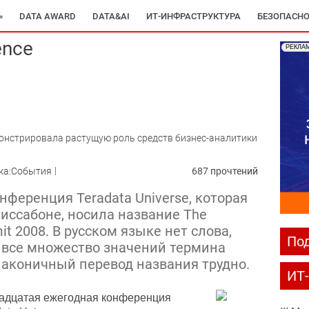
»
DATA AWARD
DATA&AI
ИТ-ИНФРАСТРУКТУРА
БЕЗОПАСНО
ence
РЕКЛА
монстрировала растущую роль средств бизнес-аналитики
ка:События
687 прочтений
ференция Teradata Universe, которая
Лиссабоне, носила название The
mit 2008. В русском языке нет слова,
Под
я все множество значений термина
и лаконичный перевод названия трудно.
ИТ
адцатая ежегодная конференция