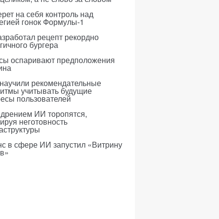
рет на себя контроль над
егией гонок Формулы-1
азработал рецепт рекордно
гичного бургера
усы оспаривают предположения
ина
 научили рекомендательные
ритмы учитывать будущие
ресы пользователей
едрением ИИ торопятся,
ируя неготовность
аструктуры
с в сфере ИИ запустил «Витрину
ов»