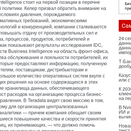
telligence стоит на первой позиции в перечне
Биз
 политики. Келер призвал обратить внимание на
пр
 условиях давления, порождаемого
рмативных требований, экономическими
Са
ологий и конкуренцией, компании сталкиваются
повышать отдачу от производительных сил и
24 с
ла, процессов, продуктов, потребителей и
данны
как показывают результаты исследования IDC,
данны
в Business Intelligence на область фронт-офиса,
импо
ва обслуживания и лояльности потребителей, их
Т-Бан
которые предоставляют информацию, полученную
дооб
ителям, поставщикам, дистрибьюторам и
Казус
ольшое количество оперативных систем вкупе с
или с
их решения на основе содержащихся в этих
вие хранилища данных, обеспечивающего
К 203
клиен
ост расходов на организацию процесса бизнес-
на п
равления. В Teradata видят свою миссию в том,
рму для организации централизованных
В Nvi
ИИ и
аналитики — причем компания обещает своим
вычи
шиеся повышение качества и скорости принятия
лиц, их принимающих, — что должно помочь
Нова
текст
иеся конкурентные преимущества.