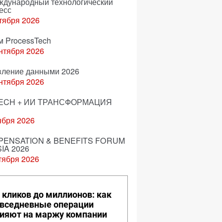
еждународный технологический
есс
тября 2026
м ProcessTech
нтября 2026
вление данными 2026
нтября 2026
ECH + ИИ ТРАНСФОРМАЦИЯ
ября 2026
ENSATION & BENEFITS FORUM
IA 2026
тября 2026
 кликов до миллионов: как
вседневные операции
ияют на маржу компании