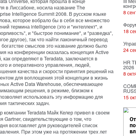
data Universe, которая прошла в конце
III М
конгр
ля в Лиссабоне, носила название The
8 сен
prise Intelligence Summit 2008. В русском языке
слова, которое вобрало бы в себя все множество
Фору
ний термина intelligence (это и "интеллект", и
18 се
зорливость", и "быстрое понимание", и "разведка",
огое другое), так что найти лаконичный перевод
Упра
м богатстве смыслов это название должно было
24 се
ания на конференции оказалась концепция Active
ой, как определяют в Teradata, заключается в
HR T
ого и оперативного управления, людей,
2026
ышения качества и скорости принятия решений на
8 окт
ентом для воплощения этой концепции в жизнь
ных Active Data Warehouse, обеспечивающее
COMP
нимающим решения, в режиме, близком к
RUSS
и позволяет использовать эту информацию для
15 ок
ия тактических задач.
р компании Teradata Майк Келер привел в своем
 Gartner, свидетельствующие о том, что
От
дня возглавляет для руководителей список
по
авления. При этом уже на протяжении трех лет
вл