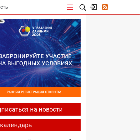
СТЬ
МА
писаться на новости
-календарь