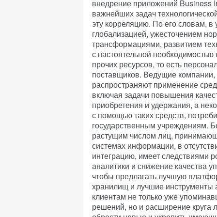
внедрение приложений Business In
важнейших задач технологической
эту корреляцию. По его словам, в
глобализацией, ужесточением но
трансформациями, развитием техн
с настоятельной необходимостью 
прочих ресурсов, то есть персона
поставщиков. Ведущие компании, 
распространяют применение средст
включая задачи повышения качест
приобретения и удержания, а не
с помощью таких средств, потреб
государственным учреждениям. Б
растущим числом лиц, принимающ
системах информации, в отсутст
интеграцию, имеет следствиями р
аналитики и снижение качества уп
чтобы предлагать лучшую платфо
хранилищ и лучшие инструменты 
клиентам не только уже упоминав
решений, но и расширение круга 
обрести новые и укрепить имеющ