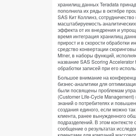
хранилищ данных Teradata принад
пополнила их ряды в октябре прош
SAS Кит Коллинз, сотрудничеств
масштабируемость аналитических
эффекта от их внедрения и упрощ
время интеграция хранилищ данн
прирост и в скорости обработки и
средство конвертации скоринговых
Miner, в наборы функций, исполня
название SAS Scoring Accelerator 
обработки записей при его исполь
Большое внимание на конференци
бизнес-аналитики для оптимизац
были посвящены проблемам упра
(Customer Life-Cycle Management)
знаний о потребителях и повышен
создания единого, если можно так
клиента, ранее вынужденного общ
подразделений. В этом контексте с
сообщение о результатах исследо
клиентами для компаний массовог