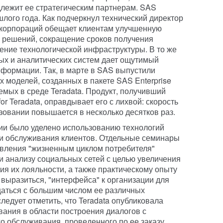
лежит ее стратегическим партнерам. SAS
лого года. Как подчеркнул технический директор
о корпораций обещает клиентам улучшенную
 решений, сокращение сроков получения
ение технологической инфраструктуры. В то же
ых и аналитических систем дает ощутимый
нформации. Так, в марте в SAS выпустили
 моделей, созданных в пакете SAS Enterprise
емых в среде Teradata. Продукт, получивший
for Teradata, оправдывает его с лихвой: скорость
зовании повышается в несколько десятков раз.
и было уделено использованию технологий
ии обслуживания клиентов. Отдельные семинары
вления "жизненным циклом потребителя"
 и анализу социальных сетей с целью увеличения
ия их лояльности, а также практическому опыту
 выразиться, "интерфейса" к организации для
аться с большим числом ее различных
ледует отметить, что Teradata опубликовала
вания в области построения диалогов с
о обслуживания, проведенного по ее заказу