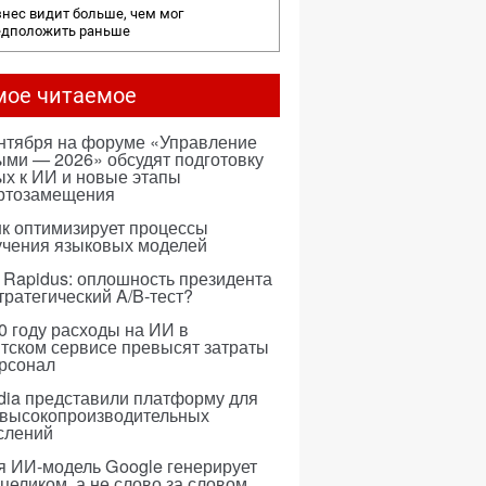
нес видит больше, чем мог
едположить раньше
мое читаемое
ентября на форуме «Управление
ми — 2026» обсудят подготовку
х к ИИ и новые этапы
ртозамещения
к оптимизирует процессы
учения языковых моделей
 Rapidus: оплошность президента
тратегический A/B-тест?
0 году расходы на ИИ в
тском сервисе превысят затраты
ерсонал
dia представили платформу для
 высокопроизводительных
слений
я ИИ-модель Google генерирует
 целиком, а не слово за словом