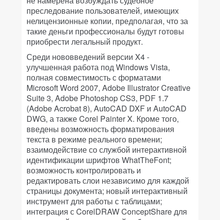
не намерена возбуждать судебное
преследование пользователей, имеющих
нелицензионные копии, предполагая, что за
такие деньги профессионалы будут готовы
приобрести легальный продукт.
Среди нововведений версии X4 -
улучшенная работа под Windows Vista,
полная совместимость с форматами
Microsoft Word 2007, Adobe Illustrator Creative
Suite 3, Adobe Photoshop CS3, PDF 1.7
(Adobe Acrobat 8), AutoCAD DXF и AutoCAD
DWG, а также Corel Painter X. Кроме того,
введены возможность форматирования
текста в режиме реального времени;
взаимодействие со службой интерактивной
идентификации шрифтов WhatTheFont;
возможность контролировать и
редактировать слои независимо для каждой
страницы документа; новый интерактивный
инструмент для работы с таблицами;
интеграция с CorelDRAW ConceptShare для