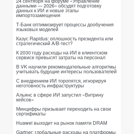
24 сентября на форуме «Управление
данными — 2026» обсудят подготовку
данных к ИИ и новые этапы
импортозамещения
Т-Банк оптимизирует процессы дообучения
языковых моделей
Казус Rapidus: оплошность президента или
стратегический A/B-тест?
К 2030 году расходы на ИИ в клиентском
сервисе превысят затраты на персонал
В VK научили рекомендательные алгоритмы
учитывать будущие интересы пользователей
С внедрением ИИ торопятся, игнорируя
неготовность инфраструктуры
Альянс в сфере ИИ запустил «Витрину
кейсов»
Минцифры призывает переходить на свои
сертификаты
Huawei выходит на рынок памяти DRAM
Gartner: глобальные расходы на платформы