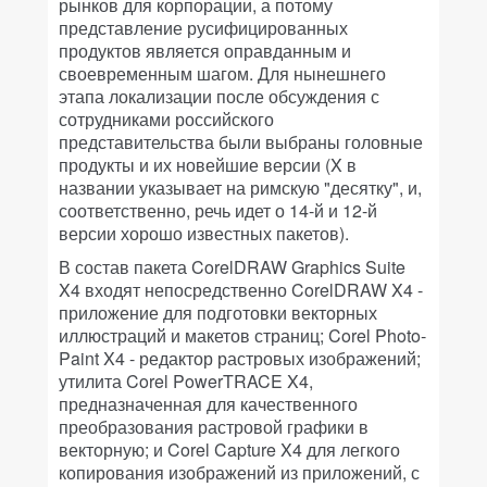
рынков для корпорации, а потому
представление русифицированных
продуктов является оправданным и
своевременным шагом. Для нынешнего
этапа локализации после обсуждения с
сотрудниками российского
представительства были выбраны головные
продукты и их новейшие версии (X в
названии указывает на римскую "десятку", и,
соответственно, речь идет о 14-й и 12-й
версии хорошо известных пакетов).
В состав пакета CorelDRAW Graphics Suite
X4 входят непосредственно CorelDRAW X4 -
приложение для подготовки векторных
иллюстраций и макетов страниц; Corel Photo-
Paint X4 - редактор растровых изображений;
утилита Corel PowerTRACE X4,
предназначенная для качественного
преобразования растровой графики в
векторную; и Corel Capture X4 для легкого
копирования изображений из приложений, с