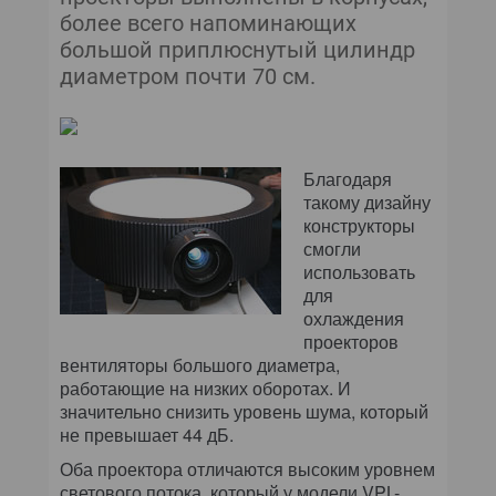
более всего напоминающих
большой приплюснутый цилиндр
диаметром почти 70 см.
Благодаря
такому дизайну
конструкторы
смогли
использовать
для
охлаждения
проекторов
вентиляторы большого диаметра,
работающие на низких оборотах. И
значительно снизить уровень шума, который
не превышает 44 дБ.
Оба проектора отличаются высоким уровнем
светового потока, который у модели VPL-