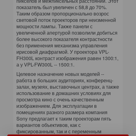
пикселов и межпиксельных расстояний. Этот
показатель был увеличен с 58,8 до 70%.
Таким образом пропорционально возрос
световой поток проекторов при неизменной
мощности лампы. Также панели с
увеличенной апертурой позволили добиться
более высокого показателя контрастности
без применения механизма управления
ирисовой диафрагмой. У проектора VPL-
FH300L контраст изображения равен 1300:1,
а у VPL-FW300L -- 1500:1.
Целевое назначение новых моделей --
работа в больших аудиториях, конференц-
залах, музеях, выставочных центрах, а также
использование в домашних условиях для
просмотра кино с очень качественным
изображением. Для эксплуатации в
помещениях разного размера компания
Sony предлагает к таким проекторам пять
вариантов объективов, как с
фиксированным, так и с переменным