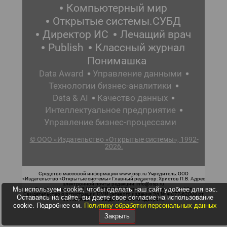
Компьютерный мир
Открытые системы.СУБД
Директор ИС
Лечащий врач
Publish
Классный журнал
Понимашка
Data Award
Управление данными
Технологии бизнес-аналитики
Data & AI
Качество данных
Интеллектуальное предприятие
Управление бизнес-процессами
© ООО «Издательство «Открытые системы», 1992-
2026.
Средство массовой информации www.osp.ru Учредитель: ООО
«Издательство «Открытые системы» Главный редактор: Христов П.В. Адрес
электронной почты редакции: info@osp.ru
Мы используем cookie, чтобы сделать наш сайт удобнее для вас.
Телефон редакции: 7 (499) 703-18-54 Возрастная маркировка: 12+
Свидетельство о регистрации СМИ сетевого издания Эл.№ ФС77-62008 от
Оставаясь на сайте, вы даете свое согласие на использование
05 июня 2015 г. выдано Роскомнадзором.
cookie. Подробнее см.
Политику обработки персональных данных
Закрыть