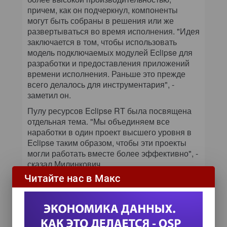
причем, как он подчеркнул, компоненты
могут быть собраны в решения или же
развертываться во время исполнения. "Идея
заключается в том, чтобы использовать
модель подключаемых модулей Eclipse для
разработки и предоставления приложений
времени исполнения. Раньше это прежде
всего делалось для инструментария", -
заметил он.
Пулу ресурсов Eclipse RT была посвящена
отдельная тема. "Мы объединяем все
наработки в один проект высшего уровня в
Eclipse таким образом, чтобы эти проекты
могли работать вместе более эффективно", -
сказал Милинкович.
Читайте нас в Макс
Кроме того, во время конференции
EclipseCon компания Microsoft, которую
нельзя было отнести к сторонникам Eclipse,
анонсировала соглашение о совместной
работе с этой организацией. С этим анонсом