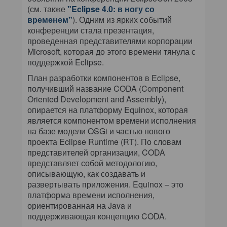
КОМПЬЮТЕРНЫЙ МИР
(см. также
"Eclipse 4.0: в ногу со
временем"
). Одним из ярких событий
ИТ В ЗДРАВООХРАНЕНИИ
конференции стала презентация,
проведенная представителями корпорации
Microsoft, которая до этого времени тянула с
ПАРТНЕРСКИЕ ПРОЕКТЫ
поддержкой Eclipse.
ИТ-КАЛЕНДАРЬ
План разработки компонентов в Eclipse,
получивший название CODA (Component
Oriented Development and Assembly),
ЭКСПЕРТИЗА
опирается на платформу Equinox, которая
является компонентом времени исполнения
ПРЕСС-РЕЛИЗЫ
на базе модели OSGi и частью нового
проекта Eclipse Runtime (RT). По словам
АРХИВ ЖУРНАЛОВ
представителей организации, CODA
представляет собой методологию,
описывающую, как создавать и
ПОДПИСКА
развертывать приложения. Equinox – это
платформа времени исполнения,
ориентированная на Java и
поддерживающая концепцию CODA.