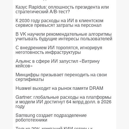
Казус Rapidus: оплошность президента или
стратегический A/B-тест?
К 2030 году расходы на ИИ в клиентском
сервисе превысят затраты на персонал
В VK научили рекомендательные алгоритмы
учитывать будущие интересы пользователей
С внедрением ИИ торопятся, игнорируя
неготовность инфраструктуры
Альянс в сфере ИИ запустил «Витрину
кейсов»
Минцифры призывает переходить на свои
сертификаты
Huawei выходит на рынок памяти DRAM
Gartner: глобальные расходы на платформы
и модели ИИ достигнут 64 млрд долл. в 2026
году
Samsung создает подразделение
робототехники
Только 20% компаний КИИ готовы к