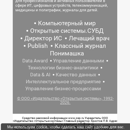
для профессионалов и активных пользователей в
сфере ИТ, цифровых устройств, телекоммуникаций,
медицины и полиграфии, журналы для детей.
Компьютерный мир
Открытые системы.СУБД
Директор ИС
Лечащий врач
Publish
Классный журнал
Понимашка
Data Award
Управление данными
Технологии бизнес-аналитики
Data & AI
Качество данных
Интеллектуальное предприятие
Управление бизнес-процессами
© ООО «Издательство «Открытые системы», 1992-
2026.
Средство массовой информации www.osp.ru Учредитель: ООО
«Издательство «Открытые системы» Главный редактор: Христов П.В. Адрес
электронной почты редакции: info@osp.ru
Мы используем cookie, чтобы сделать наш сайт удобнее для вас.
Телефон редакции: 7 (499) 703-18-54 Возрастная маркировка: 12+
Свидетельство о регистрации СМИ сетевого издания Эл.№ ФС77-62008 от