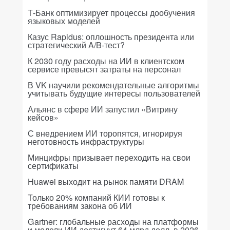
Т-Банк оптимизирует процессы дообучения
языковых моделей
Казус Rapidus: оплошность президента или
стратегический A/B-тест?
К 2030 году расходы на ИИ в клиентском
сервисе превысят затраты на персонал
В VK научили рекомендательные алгоритмы
учитывать будущие интересы пользователей
Альянс в сфере ИИ запустил «Витрину
кейсов»
С внедрением ИИ торопятся, игнорируя
неготовность инфраструктуры
Минцифры призывает переходить на свои
сертификаты
Huawei выходит на рынок памяти DRAM
Только 20% компаний КИИ готовы к
требованиям закона об ИИ
Gartner: глобальные расходы на платформы
и модели ИИ достигнут 64 млрд долл. в 2026