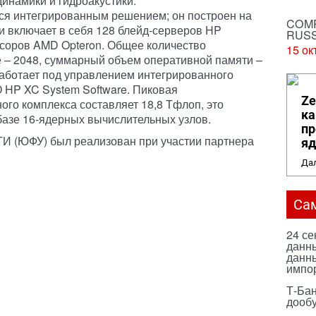
инамики и гидроакустики.
ся интегрированным решением; он построен на
COMP
 включает в себя 128 блейд-серверов HP
RUSS
ссоров AMD Opteron. Общее количество
15 ок
 – 2048, суммарный объем оперативной памяти –
аботает под управлением интегрированного
О HP XC System Software. Пиковая
Ze
ого комплекса составляет 18,8 Тфлоп, это
ка
базе 16-ядерных вычислительных узлов.
пр
ТТИ (ЮФУ) был реализован при участии партнера
яд
Дал
Са
24 с
данны
данны
импо
Т-Бан
дооб