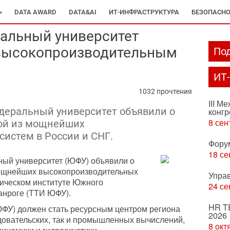
»
DATA AWARD
DATA&AI
ИТ-ИНФРАСТРУКТУРА
БЕЗОПАСНО
альный университет
 высокопроизводительным
Под
ИТ
1032 прочтения
III М
еральный университет объявили о
конгр
8 сен
ной из мощнейших
истем в России и СНГ.
Фору
18 се
ый университет (ЮФУ) объявили о
мощнейших высокопроизводительных
Упра
гическом институте Южного
24 се
анроге (ТТИ ЮФУ).
HR T
ФУ) должен стать ресурсным центром региона
2026
довательских, так и промышленных вычислений,
8 окт