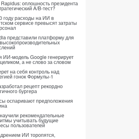
 Rapidus: оплошность президента
тратегический A/B-тест?
0 году расходы на ИИ в
тском сервисе превысят затраты
ерсонал
dia представили платформу для
 высокопроизводительных
слений
я ИИ-модель Google генерирует
 целиком, а не слово за словом
рет на себя контроль над
егией гонок Формулы-1
азработал рецепт рекордно
гичного бургера
усы оспаривают предположения
ина
 научили рекомендательные
ритмы учитывать будущие
ресы пользователей
едрением ИИ торопятся,