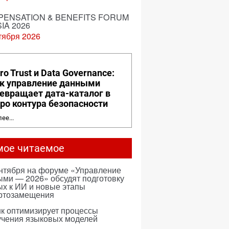
ENSATION & BENEFITS FORUM
IA 2026
тября 2026
ro Trust и Data Governance:
к управление данными
евращает дата-каталог в
ро контура безопасности
ее...
мое читаемое
ентября на форуме «Управление
ми — 2026» обсудят подготовку
х к ИИ и новые этапы
ртозамещения
к оптимизирует процессы
учения языковых моделей