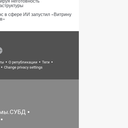
ируя неготовность
аструктуры
с в сфере ИИ запустил «Витрину
ов»
ты
О републикации
Теги
Change privacy settings
емы.СУБД