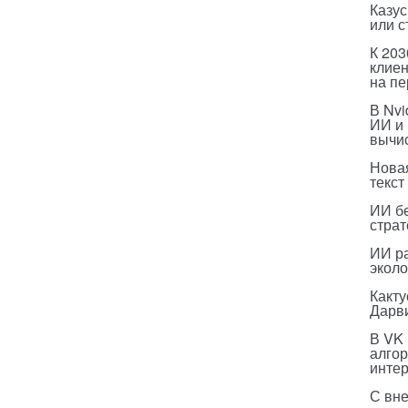
Казус
или с
К 203
клиен
на п
В Nvi
ИИ и
вычи
Нова
текст
ИИ бе
страт
ИИ р
эколо
Какт
Дарв
В VK
алго
инте
С вн