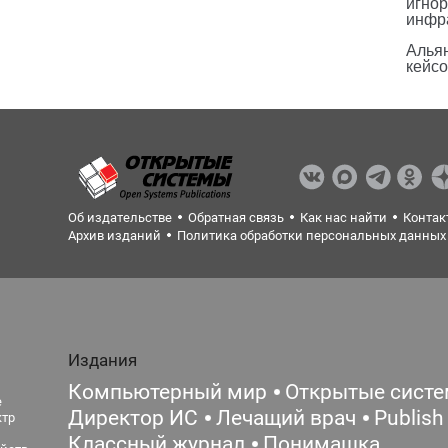
игнор
инфр
Альян
кейс
Об издательстве
Обратная связь
Как нас найти
Контак
Архив изданий
Политика обработки персональных данных
Издания
Компьютерный мир
Открытые сист
е
Директор ИС
Лечащий врач
Publish
ктр
Классный журнал
Понимашка