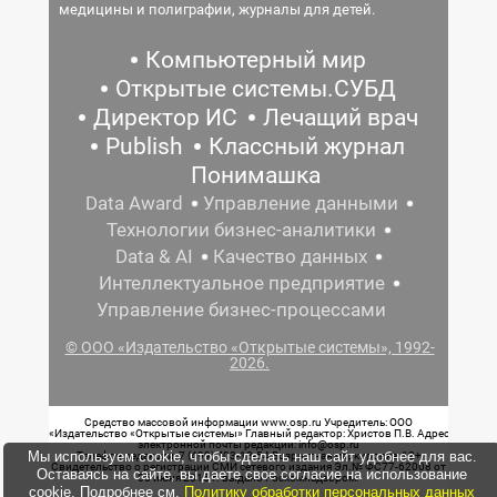
медицины и полиграфии, журналы для детей.
Компьютерный мир
Открытые системы.СУБД
Директор ИС
Лечащий врач
Publish
Классный журнал
Понимашка
Data Award
Управление данными
Технологии бизнес-аналитики
Data & AI
Качество данных
Интеллектуальное предприятие
Управление бизнес-процессами
© ООО «Издательство «Открытые системы», 1992-
2026.
Средство массовой информации www.osp.ru Учредитель: ООО
«Издательство «Открытые системы» Главный редактор: Христов П.В. Адрес
электронной почты редакции: info@osp.ru
Мы используем cookie, чтобы сделать наш сайт удобнее для вас.
Телефон редакции: 7 (499) 703-18-54 Возрастная маркировка: 12+
Свидетельство о регистрации СМИ сетевого издания Эл.№ ФС77-62008 от
Оставаясь на сайте, вы даете свое согласие на использование
05 июня 2015 г. выдано Роскомнадзором.
cookie. Подробнее см.
Политику обработки персональных данных