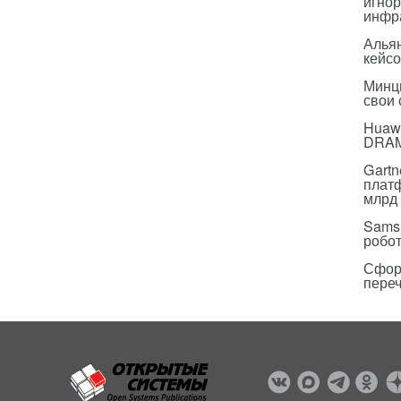
игнор
инфр
Альян
кейс
Минц
свои
Huawe
DRA
Gartn
плат
млрд 
Sams
робо
Сфор
пере