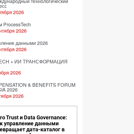
еждународный технологический
есс
тября 2026
м ProcessTech
нтября 2026
вление данными 2026
нтября 2026
ECH + ИИ ТРАНСФОРМАЦИЯ
ября 2026
ENSATION & BENEFITS FORUM
IA 2026
тября 2026
ro Trust и Data Governance:
к управление данными
евращает дата-каталог в