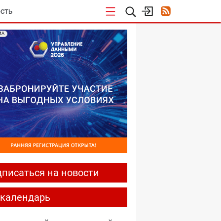
СТЬ
МА
писаться на новости
-календарь