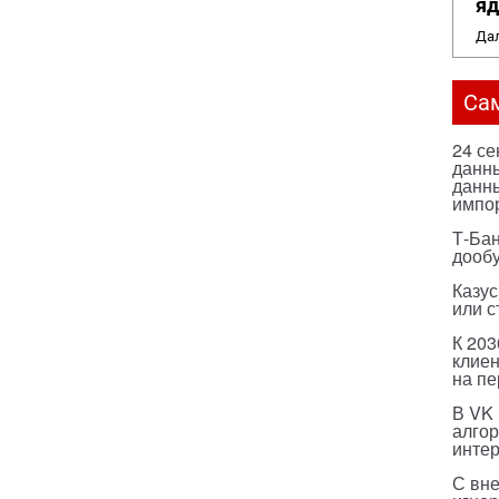
яд
Дал
Са
24 с
данны
данны
импо
Т-Бан
дооб
Казус
или с
К 203
клиен
на п
В VK
алго
инте
С вн