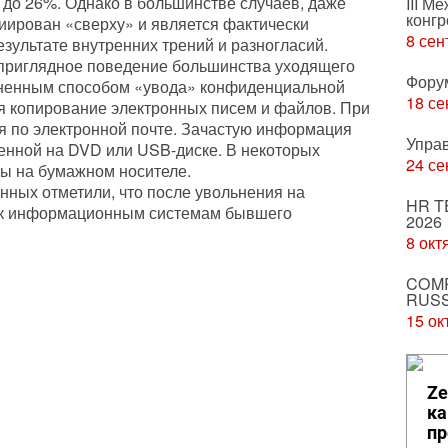
до 26%. Однако в большинстве случаев, даже
III М
конгр
циирован «сверху» и является фактически
8 сен
зультате внутренних трений и разногласий.
еприглядное поведение большинства уходящего
Фору
аненным способом «увода» конфиденциальной
18 се
я копирование электронных писем и файлов. При
ся по электронной почте. Зачастую информация
Упра
енной на DVD или USB-диске. В некоторых
24 се
ы на бумажном носителе.
нных отметили, что после увольнения на
HR T
 к информационным системам бывшего
2026
8 окт
COMP
RUSS
15 ок
Ze
ка
пр