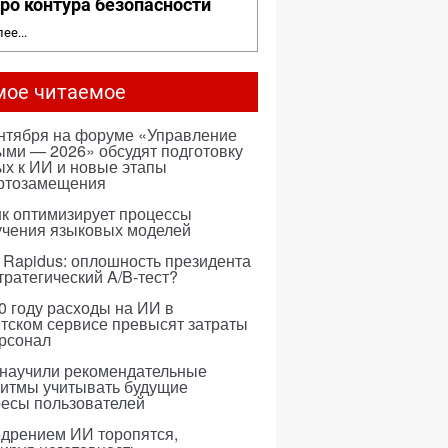
ро контура безопасности
ее...
мое читаемое
ентября на форуме «Управление
ми — 2026» обсудят подготовку
х к ИИ и новые этапы
ртозамещения
к оптимизирует процессы
учения языковых моделей
 Rapidus: оплошность президента
тратегический A/B-тест?
0 году расходы на ИИ в
тском сервисе превысят затраты
ерсонал
 научили рекомендательные
ритмы учитывать будущие
ресы пользователей
едрением ИИ торопятся,