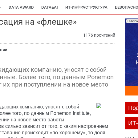
»
DATA AWARD
DATA&AI
ИТ-ИНФРАСТРУКТУРА
БЕЗОПАСНО
сация на «флешке»
РЕКЛА
1176 прочтений
ятий
окидающих компанию, уносят с собой
нные. Более того, по данным Ponemon
ют их при поступлении на новое место
идающих компанию, уносят с собой
Под
ее того, по данным Ponemon Institute,
ении на новое место работы.
ИТ
в сильно зависит от того, с каким настроением
ставание происходит «по-хорошему», то доля