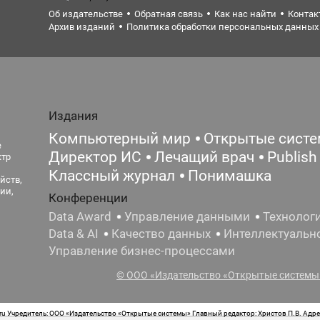
Об издательстве
Обратная связь
Как нас найти
Контак
Архив изданий
Политика обработки персональных данных
Издания
Компьютерный мир
Открытые сист
е
Директор ИС
Лечащий врач
Publish
ктр
Классный журнал
Понимашка
йств,
ии,
Конференции
Data Award
Управление данными
Технолог
Data & AI
Качество данных
Интеллектуальн
Управление бизнес-процессами
© ООО «Издательство «Открытые системы»
 Учредитель: ООО «Издательство «Открытые системы» Главный редактор: Христов П.В. Адрес