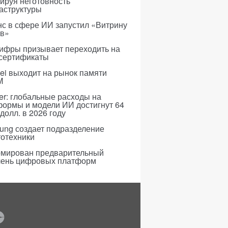
ируя неготовность
аструктуры
с в сфере ИИ запустил «Витрину
ов»
ифры призывает переходить на
 сертификаты
i выходит на рынок памяти
M
er: глобальные расходы на
формы и модели ИИ достигнут 64
долл. в 2026 году
ung создает подразделение
тотехники
мирован предварительный
чень цифровых платформ