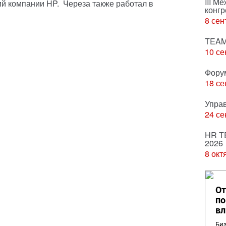
III М
ий компании HP. Череза также работал в
конгр
8 сен
TEAM
10 се
Фору
18 се
Упра
24 се
HR T
2026
8 окт
От
по
вл
Биз