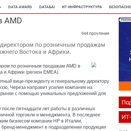
»
DATA AWARD
DATA&AI
ИТ-ИНФРАСТРУКТУРА
БЕЗОПАСНО
в AMD
РЕКЛА
944 прочтения
 директором по розничным продажам
ижнего Востока и Африки.
ором по розничным продажам AMD в
а и Африки (регион EMEA).
тный вице-президенту и генеральному директору
зо, Череза направит усилия компании на
м рынке с помощью уникальных предложений для
Под
 после пятнадцати лет работы в различных
ничной торговли и менеджмента. В последнее
ИТ
ким бизнесом компании HP в Италии,
и бренд-менеджмент в подразделении продукции