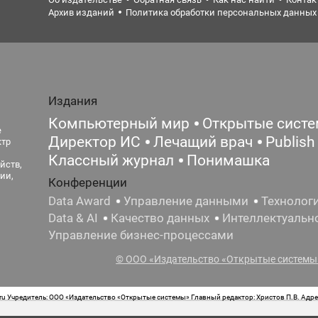
Архив изданий
Политика обработки персональных данных
Издания
Компьютерный мир
Открытые сист
е
Директор ИС
Лечащий врач
Publish
ктр
Классный журнал
Понимашка
йств,
ии,
Конференции
Data Award
Управление данными
Технолог
Data & AI
Качество данных
Интеллектуальн
Управление бизнес-процессами
© ООО «Издательство «Открытые системы»
 Учредитель: ООО «Издательство «Открытые системы» Главный редактор: Христов П.В. Адрес
стная маркировка: 12+ Свидетельство о регистрации СМИ сетевого издания Эл.№ ФС77-62008