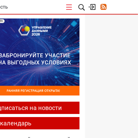
СТЬ
МА
писаться на новости
-календарь