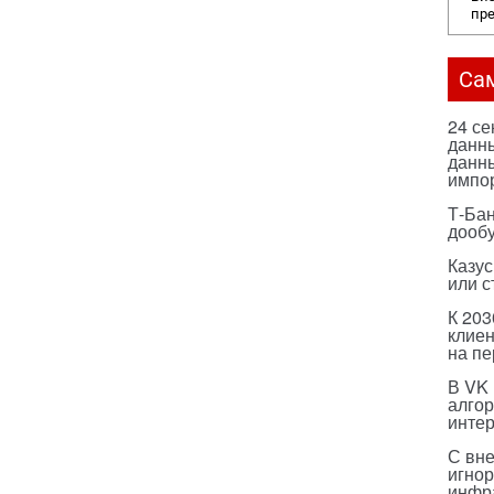
пр
Са
24 с
данны
данны
импо
Т-Бан
дооб
Казус
или с
К 203
клиен
на п
В VK
алго
инте
С вн
игнор
инфр