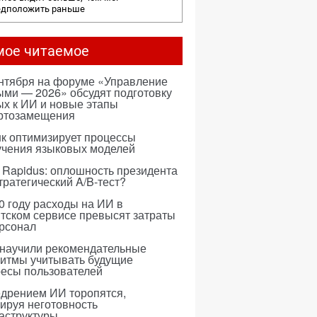
едположить раньше
мое читаемое
ентября на форуме «Управление
ми — 2026» обсудят подготовку
х к ИИ и новые этапы
ртозамещения
к оптимизирует процессы
учения языковых моделей
 Rapidus: оплошность президента
тратегический A/B-тест?
0 году расходы на ИИ в
тском сервисе превысят затраты
ерсонал
 научили рекомендательные
ритмы учитывать будущие
ресы пользователей
едрением ИИ торопятся,
ируя неготовность
аструктуры