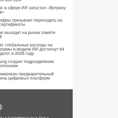
с в сфере ИИ запустил «Витрину
ов»
ифры призывает переходить на
 сертификаты
i выходит на рынок памяти
M
er: глобальные расходы на
формы и модели ИИ достигнут 64
долл. в 2026 году
ung создает подразделение
тотехники
мирован предварительный
чень цифровых платформ
ты
О републикации
Теги