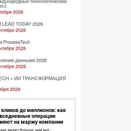
еждународный технологический
есс
тября 2026
 LEAD TODAY 2026
нтября 2026
м ProcessTech
нтября 2026
вление данными 2026
нтября 2026
ECH + ИИ ТРАНСФОРМАЦИЯ
ября 2026
 кликов до миллионов: как
вседневные операции
ияют на маржу компании
нес видит больше, чем мог