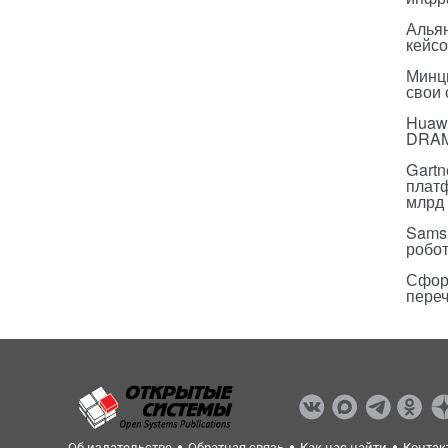
Альян
кейс
Минц
свои
Huawe
DRA
Gartn
плат
млрд 
Sams
робо
Сфор
пере
Об издательстве
Обратная связь
Как нас найти
Контак