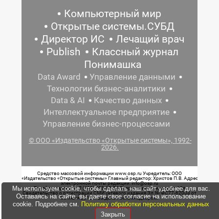
Компьютерный мир
Открытые системы.СУБД
Директор ИС
Лечащий врач
Publish
Классный журнал
Понимашка
Data Award
Управление данными
Технологии бизнес-аналитики
Data & AI
Качество данных
Интеллектуальное предприятие
Управление бизнес-процессами
© ООО «Издательство «Открытые системы», 1992-
2026.
Средство массовой информации www.osp.ru Учредитель: ООО
«Издательство «Открытые системы» Главный редактор: Христов П.В. Адрес
электронной почты редакции: info@osp.ru
Мы используем cookie, чтобы сделать наш сайт удобнее для вас.
Телефон редакции: 7 (499) 703-18-54 Возрастная маркировка: 12+
Свидетельство о регистрации СМИ сетевого издания Эл.№ ФС77-62008 от
Оставаясь на сайте, вы даете свое согласие на использование
05 июня 2015 г. выдано Роскомнадзором.
cookie. Подробнее см.
Политику обработки персональных данных
Закрыть