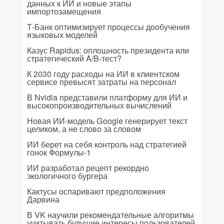
данных к ИИ и новые этапы
импортозамещения
Т-Банк оптимизирует процессы дообучения
языковых моделей
Казус Rapidus: оплошность президента или
стратегический A/B-тест?
К 2030 году расходы на ИИ в клиентском
сервисе превысят затраты на персонал
В Nvidia представили платформу для ИИ и
высокопроизводительных вычислений
Новая ИИ-модель Google генерирует текст
целиком, а не слово за словом
ИИ берет на себя контроль над стратегией
гонок Формулы-1
ИИ разработал рецепт рекордно
экологичного бургера
Кактусы оспаривают предположения
Дарвина
В VK научили рекомендательные алгоритмы
учитывать будущие интересы пользователей