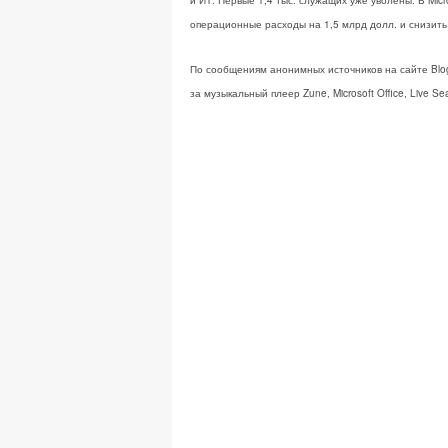
и ИТ. Первые 1,4 тыс. служащих уже уволены. В Mic
операционные расходы на 1,5 млрд долл. и снизить
По сообщениям анонимных источников на сайте Blog
за музыкальный плеер Zune, Microsoft Office, Live S