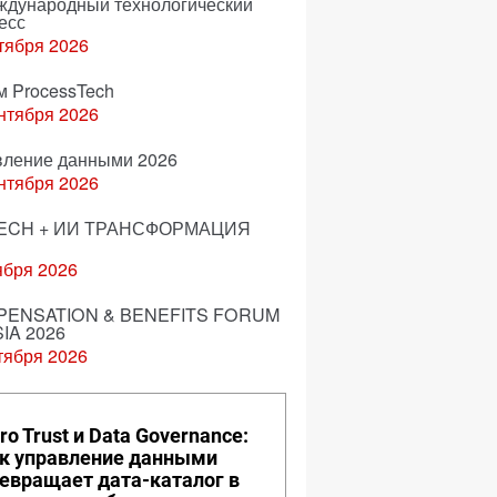
еждународный технологический
есс
тября 2026
м ProcessTech
нтября 2026
вление данными 2026
нтября 2026
ECH + ИИ ТРАНСФОРМАЦИЯ
ября 2026
ENSATION & BENEFITS FORUM
IA 2026
тября 2026
ro Trust и Data Governance:
к управление данными
евращает дата-каталог в