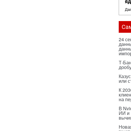
яд
Дал
Са
24 с
данны
данны
импо
Т-Бан
дооб
Казус
или с
К 203
клиен
на п
В Nvi
ИИ и
вычи
Нова