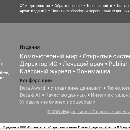
Об издательстве
Обратная связь
Как нас найти
Контак
Архив изданий
Политика обработки персональных данных
Издания
Компьютерный мир
Открытые сист
е
Директор ИС
Лечащий врач
Publish
ктр
Классный журнал
Понимашка
йств,
ии,
Конференции
Data Award
Управление данными
Технолог
Data & AI
Качество данных
Интеллектуальн
Управление бизнес-процессами
© ООО «Издательство «Открытые системы»
 Учредитель: ООО «Издательство «Открытые системы» Главный редактор: Христов П.В. Адрес