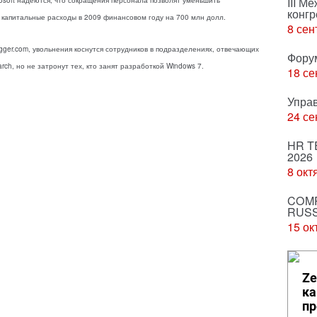
III М
rosoft надеются, что сокращения персонала позволят уменьшить
конгр
 капитальные расходы в 2009 финансовом году на 700 млн долл.
8 сен
ger.com, увольнения коснутся сотрудников в подразделениях, отвечающих
Фору
earch, но не затронут тех, кто занят разработкой Windows 7.
18 се
Упра
24 се
HR T
2026
8 окт
COMP
RUSS
15 ок
Ze
ка
пр