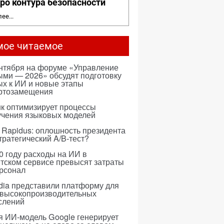
ро контура безопасности
ее...
мое читаемое
ентября на форуме «Управление
ми — 2026» обсудят подготовку
х к ИИ и новые этапы
ртозамещения
к оптимизирует процессы
учения языковых моделей
 Rapidus: оплошность президента
тратегический A/B-тест?
0 году расходы на ИИ в
тском сервисе превысят затраты
ерсонал
dia представили платформу для
 высокопроизводительных
слений
я ИИ-модель Google генерирует