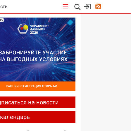
СТЬ
МА
писаться на новости
-календарь