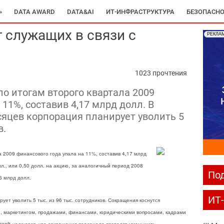
»
DATA AWARD
DATA&AI
ИТ-ИНФРАСТРУКТУРА
БЕЗОПАСНО
т служащих в связи с
РЕКЛА
1023 прочтения
по итогам второго квартала 2009
 11%, составив 4,17 млрд долл. В
яцев корпорация планирует уволить 5
в.
ла 2009 финансового года упала на 11%, составив 4,17 млрд
лл., или 0,50 долл. на акцию, за аналогичный период 2008
Под
,6 млрд долл.
ИТ
ет уволить 5 тыс. из 96 тыс. сотрудников. Сокращения коснутся
й, маркетингом, продажами, финансами, юридическими вопросами, кадрами