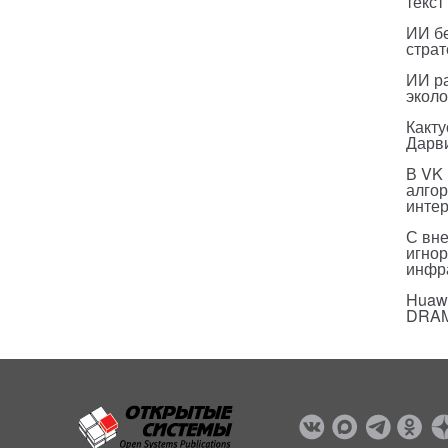
текст
ИИ бе
страт
ИИ р
эколо
Какт
Дарв
В VK
алго
инте
С вн
игнор
инфр
Huawe
DRA