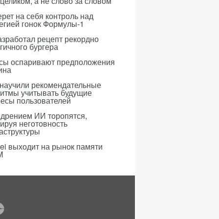
 целиком, а не слово за словом
рет на себя контроль над
егией гонок Формулы-1
азработал рецепт рекордно
гичного бургера
усы оспаривают предположения
ина
 научили рекомендательные
ритмы учитывать будущие
ресы пользователей
едрением ИИ торопятся,
ируя неготовность
аструктуры
i выходит на рынок памяти
M