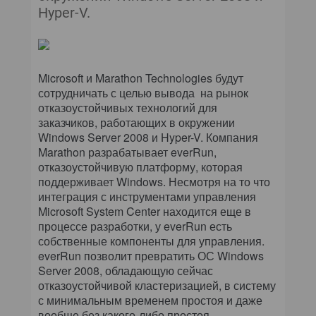
КОМПЬЮТЕРНЫЙ МИР
Hyper-V.
ИТ В ЗДРАВООХРАНЕНИИ
ПАРТНЕРСКИЕ ПРОЕКТЫ
Microsoft и Marathon Technologies будут
сотрудничать с целью вывода на рынок
отказоустойчивых технологий для
ИТ-КАЛЕНДАРЬ
заказчиков, работающих в окружении
Windows Server 2008 и Hyper-V. Компания
ЭКСПЕРТИЗА
Marathon разрабатывает everRun,
отказоустойчивую платформу, которая
ПРЕСС-РЕЛИЗЫ
поддерживает Windows. Несмотря на то что
интеграция с инструментами управления
АРХИВ ЖУРНАЛОВ
Microsoft System Center находится еще в
процессе разработки, у everRun есть
собственные компоненты для управления.
ПОДПИСКА
everRun позволит превратить ОС Windows
Server 2008, обладающую сейчас
отказоустойчивой кластеризацией, в систему
с минимальным временем простоя и даже
вообще без какого-либо простоя.