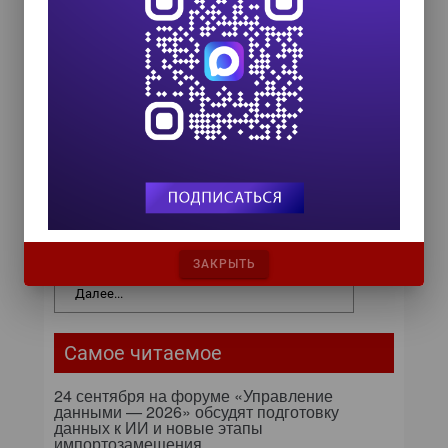
HR TECH + ИИ ТРАНСФОРМАЦИЯ 2026
8 октября 2026
COMPENSATION & BENEFITS FORUM
RUSSIA 2026
15 октября 2026
Zero Trust и Data Governance:
как управление данными
превращает дата-каталог в
ядро контура безопасности
ЗАКРЫТЬ
Далее...
Самое читаемое
24 сентября на форуме «Управление
данными — 2026» обсудят подготовку
данных к ИИ и новые этапы
импортозамещения