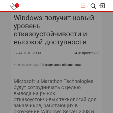
Windows получит новый
КОНФЕРЕНЦИИ
уровень
«ОТКРЫТЫЕ СИСТЕМЫ»
отказоустойчивости и
высокой доступности
DATA AWARD
17:44 15.01.2009
1418 прочтений
DATA&AI
Программное обеспечение
Ключевые слова :
ИТ-ИНФРАСТРУКТУРА
БЕЗОПАСНОСТЬ
Microsoft и Marathon Technologies
будут сотрудничать с целью
АВТОМАТИЗАЦИЯ
вывода на рынок
отказоустойчивых технологий для
ДИРЕКТОР ИС
заказчиков, работающих в
окружении Windows Server 2008 и