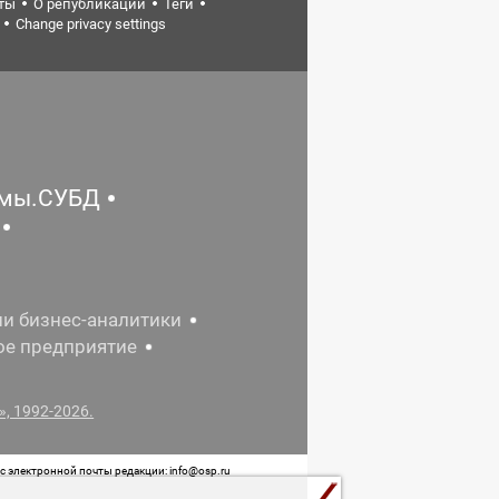
ты
О републикации
Теги
Change privacy settings
емы.СУБД
ии бизнес-аналитики
ое предприятие
, 1992-2026.
 электронной почты редакции: info@osp.ru
 от 05 июня 2015 г. выдано Роскомнадзором.