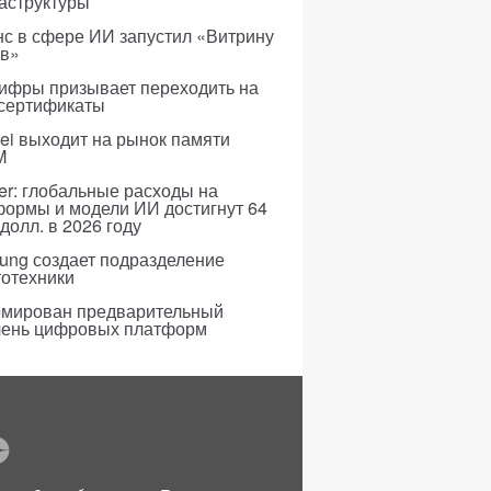
аструктуры
с в сфере ИИ запустил «Витрину
ов»
ифры призывает переходить на
 сертификаты
i выходит на рынок памяти
M
er: глобальные расходы на
формы и модели ИИ достигнут 64
долл. в 2026 году
ung создает подразделение
тотехники
мирован предварительный
чень цифровых платформ