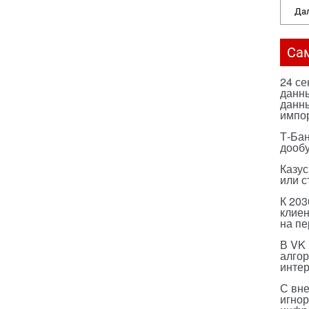
Дал
Са
24 с
данны
данны
импо
Т-Бан
дооб
Казус
или с
К 203
клиен
на п
В VK
алго
инте
С вн
игнор