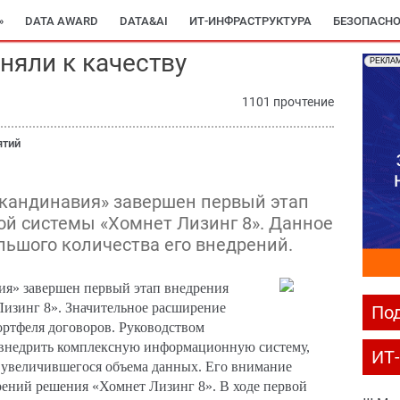
»
DATA AWARD
DATA&AI
ИТ-ИНФРАСТРУКТУРА
БЕЗОПАСНО
няли к качеству
РЕКЛА
1101 прочтение
ятий
Скандинавия» завершен первый этап
й системы «Хомнет Лизинг 8». Данное
льшого количества его внедрений.
я» завершен первый этап внедрения
изинг 8». Значительное расширение
Под
ортфеля договоров. Руководством
 внедрить комплексную информационную систему,
ИТ
й увеличившегося объема данных. Его внимание
рений решения «Хомнет Лизинг 8». В ходе первой