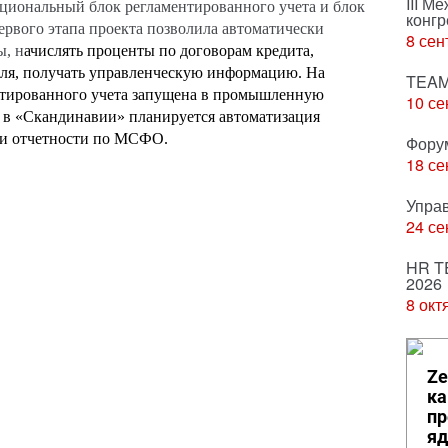
III М
циональный блок регламентированного учета и блок
конгр
ервого этапа проекта позволила а
втоматически
8 сен
ы, н
ачислять проценты по договорам кредита,
еля, получать управленческую информацию.
На
TEAM
нтированного учета запущена в промышленную
10 се
 в «Скандинавии» планируется автоматизация
а и отчетности по МСФО.
Фору
18 се
Упра
24 се
HR T
2026
8 окт
Ze
ка
пр
яд