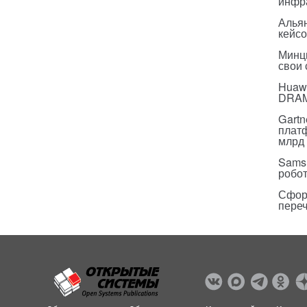
инфр
Альян
кейс
Минц
свои
Huawe
DRA
Gartn
плат
млрд 
Sams
робо
Сфор
пере