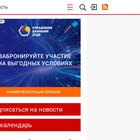
СТЬ
МА
писаться на новости
-календарь