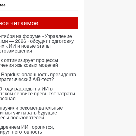
ее...
мое читаемое
ентября на форуме «Управление
ми — 2026» обсудят подготовку
х к ИИ и новые этапы
ртозамещения
к оптимизирует процессы
учения языковых моделей
 Rapidus: оплошность президента
тратегический A/B-тест?
0 году расходы на ИИ в
тском сервисе превысят затраты
ерсонал
 научили рекомендательные
ритмы учитывать будущие
ресы пользователей
едрением ИИ торопятся,
ируя неготовность