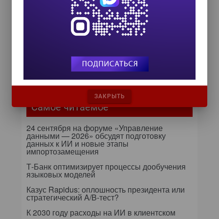
ИИ в управлении продажами:
как компании используют
цифровых сотрудников для
снижения рисков и ускорения
сделок
ИИ в бизнесе: 54% компаний уже
используют технологии для роста и
управления рисками
ЗАКРЫТЬ
Самое читаемое
24 сентября на форуме «Управление
данными — 2026» обсудят подготовку
данных к ИИ и новые этапы
импортозамещения
Т-Банк оптимизирует процессы дообучения
языковых моделей
Казус Rapidus: оплошность президента или
стратегический A/B-тест?
К 2030 году расходы на ИИ в клиентском