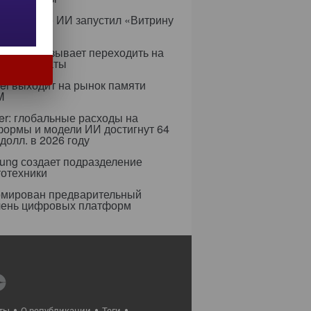
с в сфере ИИ запустил «Витрину
ов»
ифры призывает переходить на
 сертификаты
i выходит на рынок памяти
M
er: глобальные расходы на
формы и модели ИИ достигнут 64
долл. в 2026 году
ung создает подразделение
тотехники
мирован предварительный
чень цифровых платформ
ты
О републикации
Теги