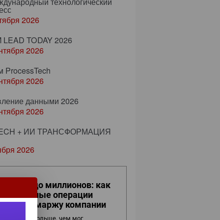
еждународный технологический
есс
тября 2026
 LEAD TODAY 2026
нтября 2026
м ProcessTech
нтября 2026
вление данными 2026
нтября 2026
ECH + ИИ ТРАНСФОРМАЦИЯ
ября 2026
 кликов до миллионов: как
вседневные операции
ияют на маржу компании
нес видит больше, чем мог