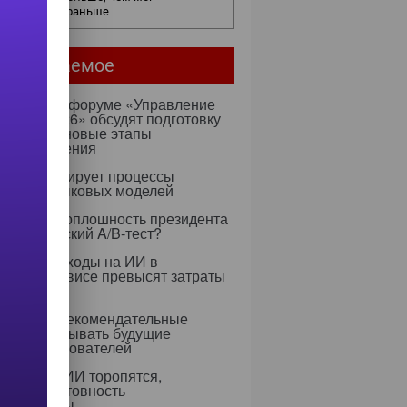
едположить раньше
мое читаемое
ентября на форуме «Управление
ми — 2026» обсудят подготовку
х к ИИ и новые этапы
ртозамещения
к оптимизирует процессы
учения языковых моделей
 Rapidus: оплошность президента
тратегический A/B-тест?
0 году расходы на ИИ в
тском сервисе превысят затраты
ерсонал
 научили рекомендательные
ритмы учитывать будущие
ресы пользователей
едрением ИИ торопятся,
ируя неготовность
аструктуры