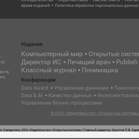
Архив изданий
Политика обработки персональных данных
Издания
Компьютерный мир
Открытые сист
е
Директор ИС
Лечащий врач
Publish
ктр
Классный журнал
Понимашка
йств,
ии,
Конференции
Data Award
Управление данными
Технолог
Data & AI
Качество данных
Интеллектуальн
Управление бизнес-процессами
© ООО «Издательство «Открытые системы»
 Учредитель: ООО «Издательство «Открытые системы» Главный редактор: Христов П.В. Адрес
стная маркировка: 12+ Свидетельство о регистрации СМИ сетевого издания Эл.№ ФС77-62008