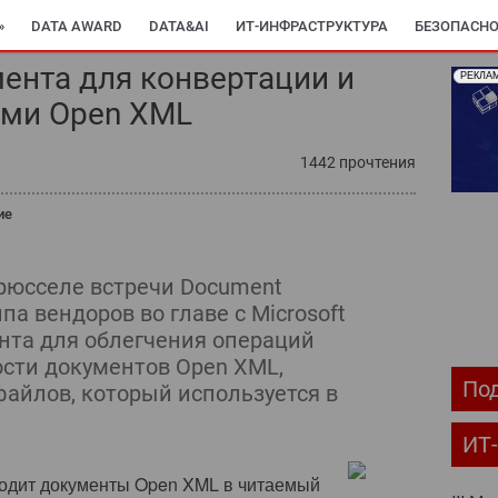
»
DATA AWARD
DATA&AI
ИТ-ИНФРАСТРУКТУРА
БЕЗОПАСНО
ента для конвертации и
РЕКЛА
ОМПЬЮТЕРНЫЙ МИР
ИТ В ЗДРАВООХРАНЕНИИ
ПАРТНЕРСКИЕ ПР
ами Open XML
С-РЕЛИЗЫ
АРХИВ ЖУРНАЛОВ
ПОДПИСКА
1442 прочтения
ие
рюсселе встречи Document
руппа вендоров во главе с Microsoft
нта для облегчения операций
сти документов Open XML,
Под
файлов, который используется в
ИТ
одит документы Open XML в читаемый