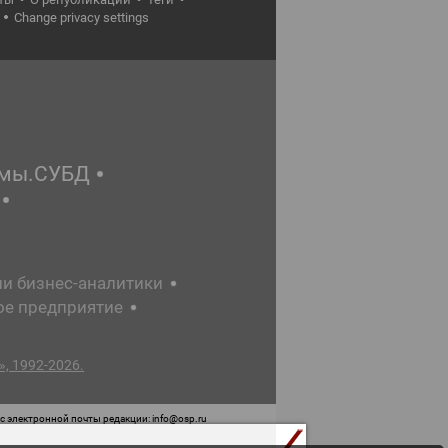
Change privacy settings
емы.СУБД
ии бизнес-аналитики
ое предприятие
, 1992-2026.
 электронной почты редакции: info@osp.ru
 от 05 июня 2015 г. выдано Роскомнадзором.