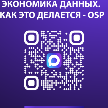
пр
Са
24 с
данны
данны
импо
Т-Бан
дооб
Казус
или с
К 203
клиен
на п
В VK
алго
инте
С вн
игнор
инфр