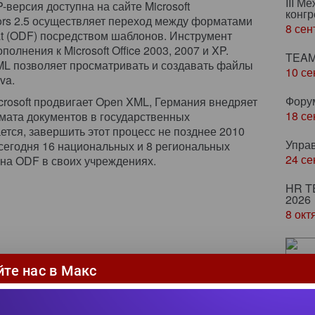
III М
версия доступна на сайте Microsoft
конгр
ors 2.5 осуществляет переход между форматами
8 сен
t (ODF) посредством шаблонов. Инструмент
олнения к Microsoft Office 2003, 2007 и XP.
TEAM
ML позволяет просматривать и создавать файлы
10 се
va.
Фору
icrosoft продвигает Open XML, Германия внедряет
18 се
мата документов в государственных
ется, завершить этот процесс не позднее 2010
Упра
 сегодня 16 национальных и 8 региональных
24 се
 на ODF в своих учреждениях.
HR T
2026
8 окт
От
йте нас в Макс
по
вл
Биз