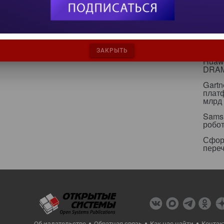
Альян
кейс
Минц
свои
ЗАКРЫТЬ
Huawe
DRA
Gartn
плат
млрд 
Sams
робо
Сфор
пере
Об издательстве
Обратная связь
Как нас найти
Контак