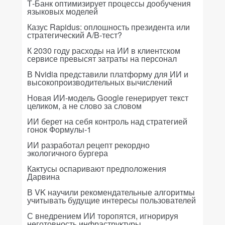
Т-Банк оптимизирует процессы дообучения
языковых моделей
Казус Rapidus: оплошность президента или
стратегический A/B-тест?
К 2030 году расходы на ИИ в клиентском
сервисе превысят затраты на персонал
В Nvidia представили платформу для ИИ и
высокопроизводительных вычислений
Новая ИИ-модель Google генерирует текст
целиком, а не слово за словом
ИИ берет на себя контроль над стратегией
гонок Формулы-1
ИИ разработал рецепт рекордно
экологичного бургера
Кактусы оспаривают предположения
Дарвина
В VK научили рекомендательные алгоритмы
учитывать будущие интересы пользователей
С внедрением ИИ торопятся, игнорируя
неготовность инфраструктуры